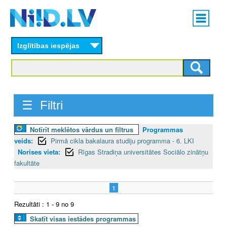
Skip
Main
to
menu
N
main
content
Izglītības iespējas
I
I
D
☰ Filtri
.
Notīrīt meklētos vārdus un filtrus
Programmas
L
veids:
Pirmā cikla bakalaura studiju programma - 6. LKI
V
Norises vieta:
Rīgas Stradiņa universitātes Sociālo zinātņu
fakultāte
1
Rezultāti : 1 - 9 no 9
Skatīt visas iestādes programmas