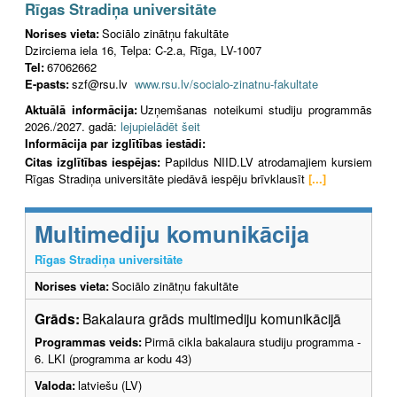
Rīgas Stradiņa universitāte
Norises vieta:
Sociālo zinātņu fakultāte
Dzirciema iela 16, Telpa: C-2.a, Rīga, LV-1007
Tel:
67062662
E-pasts:
szf@rsu.lv
www.rsu.lv/socialo-zinatnu-fakultate
Aktuālā informācija:
Uzņemšanas noteikumi studiju programmās
2026./2027. gadā:
lejupielādēt šeit
Informācija par izglītības iestādi:
Citas izglītības iespējas:
Papildus NIID.LV atrodamajiem kursiem
Rīgas Stradiņa universitāte piedāvā iespēju brīvklausīt
[...]
Multimediju komunikācija
Rīgas Stradiņa universitāte
Norises vieta:
Sociālo zinātņu fakultāte
Grāds:
Bakalaura grāds multimediju komunikācijā
Programmas veids:
Pirmā cikla bakalaura studiju programma -
6. LKI (programma ar kodu 43)
Valoda:
latviešu (LV)