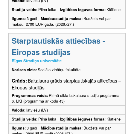
Valoda:
latviešu (LV)
Studiju veids:
Pilna laika
Izglītības ieguves forma:
Klātiene
Ilgums:
3 gadi
Mācību/studiju maksa:
Budžets vai par
maksu: 2700 EUR gadā. (2026./27.)
Starptautiskās attiecības -
Eiropas studijas
Rīgas Stradiņa universitāte
Norises vieta:
Sociālo zinātņu fakultāte
Grāds:
Bakalaura grāds starptautiskajās attiecības –
Eiropas studijās
Programmas veids:
Pirmā cikla bakalaura studiju programma -
6. LKI (programma ar kodu 43)
Valoda:
latviešu (LV)
Studiju veids:
Pilna laika
Izglītības ieguves forma:
Klātiene
Ilgums:
3 gadi
Mācību/studiju maksa:
Budžets vai par
maksu: 2800 EUR gadā (2026./27.)