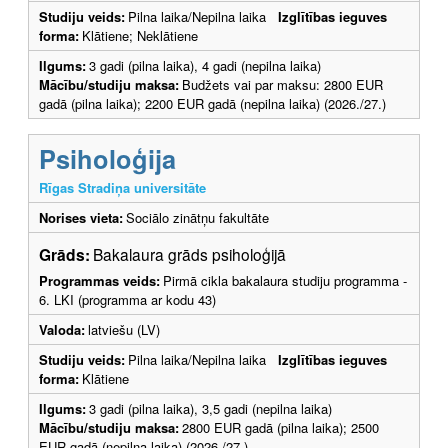
Studiju veids:
Pilna laika/Nepilna laika
Izglītības ieguves
forma:
Klātiene; Neklātiene
Ilgums:
3 gadi (pilna laika), 4 gadi (nepilna laika)
Mācību/studiju maksa:
Budžets vai par maksu: 2800 EUR
gadā (pilna laika); 2200 EUR gadā (nepilna laika) (2026./27.)
Psiholoģija
Rīgas Stradiņa universitāte
Norises vieta:
Sociālo zinātņu fakultāte
Grāds:
Bakalaura grāds psiholoģijā
Programmas veids:
Pirmā cikla bakalaura studiju programma -
6. LKI (programma ar kodu 43)
Valoda:
latviešu (LV)
Studiju veids:
Pilna laika/Nepilna laika
Izglītības ieguves
forma:
Klātiene
Ilgums:
3 gadi (pilna laika), 3,5 gadi (nepilna laika)
Mācību/studiju maksa:
2800 EUR gadā (pilna laika); 2500
EUR gadā (nepilna laika) (2026./27.)