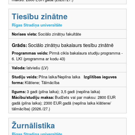
Tiesību zinātne
Rīgas Stradiņa universitāte
Norises vieta:
Sociālo zinātņu fakultāte
Grāds:
Sociālo zinātņu bakalaurs tiesību zinātnē
Programmas veids:
Pirmā cikla bakalaura studiju programma -
6. LKI (programma ar kodu 43)
Valoda:
latviešu (LV)
Studiju veids:
Pilna laika/Nepilna laika
Izglītības ieguves
forma:
Klātiene; Tālmācība
Ilgums:
3 gadi (pilna laika); 3,5 gadi (nepilna laika)
Mācību/studiju maksa:
Budžets vai par maksu: 2800 EUR
gadā (pilna laika); 2300 EUR gadā (nepilna laika klātiene/
tālmācība) (2026./27.)
Žurnālistika
Rīgas Stradiņa universitāte