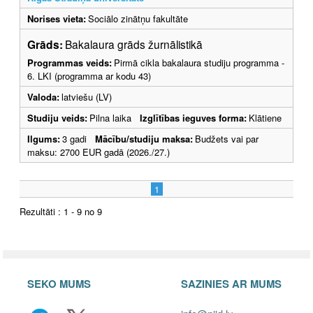
Norises vieta:
Sociālo zinātņu fakultāte
Grāds:
Bakalaura grāds žurnālistikā
Programmas veids:
Pirmā cikla bakalaura studiju programma -
6. LKI (programma ar kodu 43)
Valoda:
latviešu (LV)
Studiju veids:
Pilna laika
Izglītības ieguves forma:
Klātiene
Ilgums:
3 gadi
Mācību/studiju maksa:
Budžets vai par
maksu: 2700 EUR gadā (2026./27.)
1
Rezultāti : 1 - 9 no 9
SEKO MUMS
SAZINIES AR MUMS