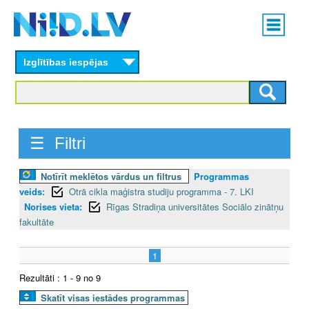
Skip
Main
to
menu
N
main
content
Izglītības iespējas
I
I
D
☰ Filtri
.
Notīrīt meklētos vārdus un filtrus
Programmas
L
veids:
Otrā cikla maģistra studiju programma - 7. LKI
V
Norises vieta:
Rīgas Stradiņa universitātes Sociālo zinātņu
fakultāte
1
Rezultāti : 1 - 9 no 9
Skatīt visas iestādes programmas