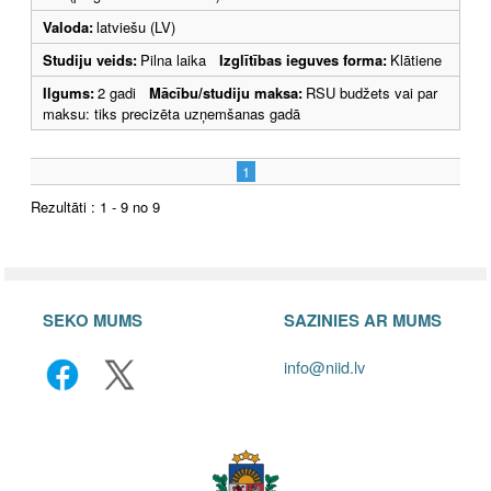
Valoda:
latviešu (LV)
Studiju veids:
Pilna laika
Izglītības ieguves forma:
Klātiene
Ilgums:
2 gadi
Mācību/studiju maksa:
RSU budžets vai par
maksu: tiks precizēta uzņemšanas gadā
1
Rezultāti : 1 - 9 no 9
SEKO MUMS
SAZINIES AR MUMS
info@niid.lv