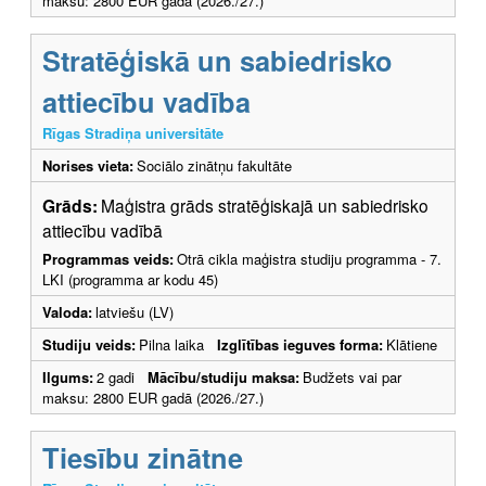
maksu: 2800 EUR gadā (2026./27.)
Stratēģiskā un sabiedrisko
attiecību vadība
Rīgas Stradiņa universitāte
Norises vieta:
Sociālo zinātņu fakultāte
Grāds:
Maģistra grāds stratēģiskajā un sabiedrisko
attiecību vadībā
Programmas veids:
Otrā cikla maģistra studiju programma - 7.
LKI (programma ar kodu 45)
Valoda:
latviešu (LV)
Studiju veids:
Pilna laika
Izglītības ieguves forma:
Klātiene
Ilgums:
2 gadi
Mācību/studiju maksa:
Budžets vai par
maksu: 2800 EUR gadā (2026./27.)
Tiesību zinātne