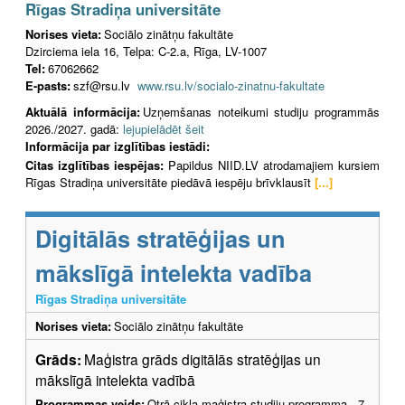
Rīgas Stradiņa universitāte
Norises vieta:
Sociālo zinātņu fakultāte
Dzirciema iela 16, Telpa: C-2.a, Rīga, LV-1007
Tel:
67062662
E-pasts:
szf@rsu.lv
www.rsu.lv/socialo-zinatnu-fakultate
Aktuālā informācija:
Uzņemšanas noteikumi studiju programmās
2026./2027. gadā:
lejupielādēt šeit
Informācija par izglītības iestādi:
Citas izglītības iespējas:
Papildus NIID.LV atrodamajiem kursiem
Rīgas Stradiņa universitāte piedāvā iespēju brīvklausīt
[...]
Digitālās stratēģijas un
mākslīgā intelekta vadība
Rīgas Stradiņa universitāte
Norises vieta:
Sociālo zinātņu fakultāte
Grāds:
Maģistra grāds digitālās stratēģijas un
mākslīgā intelekta vadībā
Programmas veids:
Otrā cikla maģistra studiju programma - 7.