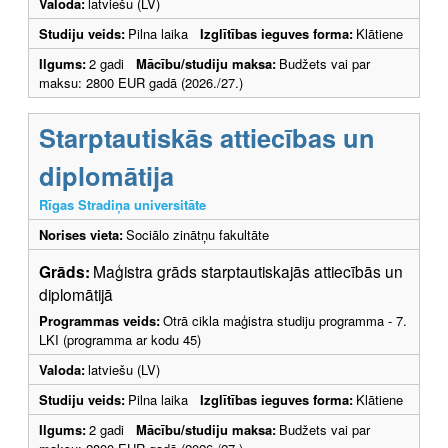
Valoda:
latviešu (LV)
Studiju veids:
Pilna laika
Izglītības ieguves forma:
Klātiene
Ilgums:
2 gadi
Mācību/studiju maksa:
Budžets vai par
maksu: 2800 EUR gadā (2026./27.)
Starptautiskās attiecības un
diplomātija
Rīgas Stradiņa universitāte
Norises vieta:
Sociālo zinātņu fakultāte
Grāds:
Maģistra grāds starptautiskajās attiecībās un
diplomātijā
Programmas veids:
Otrā cikla maģistra studiju programma - 7.
LKI (programma ar kodu 45)
Valoda:
latviešu (LV)
Studiju veids:
Pilna laika
Izglītības ieguves forma:
Klātiene
Ilgums:
2 gadi
Mācību/studiju maksa:
Budžets vai par