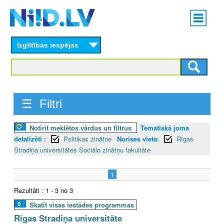
Skip
Main
to
menu
N
main
content
Izglītības iespējas
I
I
D
☰ Filtri
.
Notīrīt meklētos vārdus un filtrus
Tematiskā joma
L
detalizēti :
Politikas zinātne
Norises vieta:
Rīgas
V
Stradiņa universitātes Sociālo zinātņu fakultāte
1
Rezultāti : 1 - 3 no 3
Skatīt visas iestādes programmas
Rīgas Stradiņa universitāte