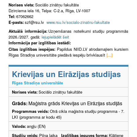
Norises vieta:
Sociālo zinātņu fakultāte
Dzirciema iela 16, Telpa: C-2.a, Rīga, LV-1007
Tel:
67062662
E-pasts:
szf@rsu.lv
www.rsu.lv/socialo-zinatnu-fakultate
Aktuālā informācija:
Uzņemšanas noteikumi studiju programmās
2026./2027. gadā:
lejupielādēt šeit
Informācija par izglītības iestādi:
Citas izglītības iespējas:
Papildus NIID.LV atrodamajiem kursiem
Rīgas Stradiņa universitāte piedāvā iespēju brīvklausīt
[...]
Krievijas un Eirāzijas studijas
Rīgas Stradiņa universitāte
Norises vieta:
Sociālo zinātņu fakultāte
Grāds:
Maģistra grāds Krievijas un Eirāzijas studijās
Programmas veids:
Otrā cikla maģistra studiju programma - 7.
LKI (programma ar kodu 45)
Valoda:
angļu (EN)
Studiju veids:
Pilna laika
Izglītības ieguves forma:
Klātiene