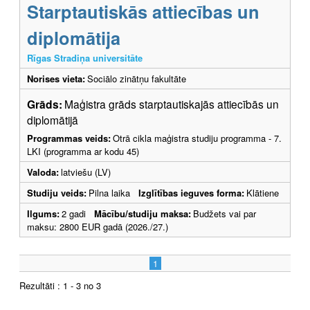
Starptautiskās attiecības un
diplomātija
Rīgas Stradiņa universitāte
Norises vieta:
Sociālo zinātņu fakultāte
Grāds:
Maģistra grāds starptautiskajās attiecībās un
diplomātijā
Programmas veids:
Otrā cikla maģistra studiju programma - 7.
LKI (programma ar kodu 45)
Valoda:
latviešu (LV)
Studiju veids:
Pilna laika
Izglītības ieguves forma:
Klātiene
Ilgums:
2 gadi
Mācību/studiju maksa:
Budžets vai par
maksu: 2800 EUR gadā (2026./27.)
1
Rezultāti : 1 - 3 no 3