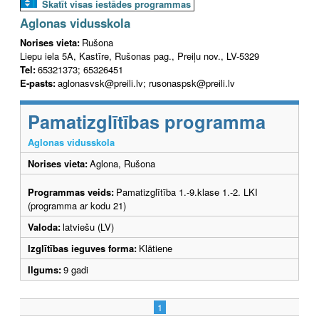
Skatīt visas iestādes programmas
Aglonas vidusskola
Norises vieta:
Rušona
Liepu iela 5A, Kastīre, Rušonas pag., Preiļu nov., LV-5329
Tel:
65321373; 65326451
E-pasts:
aglonasvsk@preili.lv; rusonaspsk@preili.lv
Pamatizglītības programma
Aglonas vidusskola
Norises vieta:
Aglona, Rušona
Programmas veids:
Pamatizglītība 1.-9.klase 1.-2. LKI
(programma ar kodu 21)
Valoda:
latviešu (LV)
Izglītības ieguves forma:
Klātiene
Ilgums:
9 gadi
1