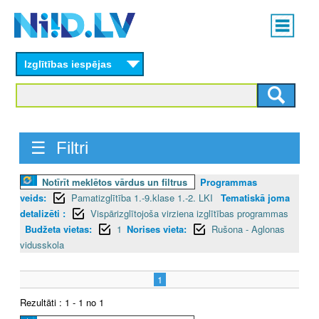
Skip
Main
to
menu
N
main
content
Izglītības iespējas
I
I
D
☰ Filtri
.
Notīrīt meklētos vārdus un filtrus
Programmas
L
veids:
Pamatizglītība 1.-9.klase 1.-2. LKI
Tematiskā joma
V
detalizēti :
Vispārizglītojoša virziena izglītības programmas
Budžeta vietas:
1
Norises vieta:
Rušona - Aglonas
vidusskola
1
Rezultāti : 1 - 1 no 1