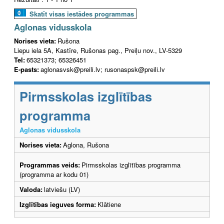
Skatīt visas iestādes programmas
Aglonas vidusskola
Norises vieta:
Rušona
Liepu iela 5A, Kastīre, Rušonas pag., Preiļu nov., LV-5329
Tel:
65321373; 65326451
E-pasts:
aglonasvsk@preili.lv; rusonaspsk@preili.lv
Pirmsskolas izglītības
programma
Aglonas vidusskola
Norises vieta:
Aglona, Rušona
Programmas veids:
Pirmsskolas izglītības programma
(programma ar kodu 01)
Valoda:
latviešu (LV)
Izglītības ieguves forma:
Klātiene