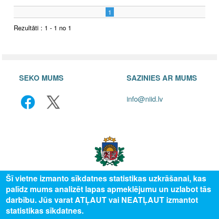
1
Rezultāti : 1 - 1 no 1
SEKO MUMS
SAZINIES AR MUMS
info@niid.lv
Šī vietne izmanto sīkdatnes statistikas uzkrāšanai, kas
palīdz mums analizēt lapas apmeklējumu un uzlabot tās
© 2025 Valsts izglītības attīstības aģentūra, publicētā satura visas tiesības
darbību. Jūs varat ATĻAUT vai NEATĻAUT izmantot
aizsargātas.
statistikas sīkdatnes.