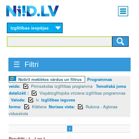
Skip
Main
to
menu
N
main
content
Izglītības iespējas
I
I
D
☰ Filtri
.
Notīrīt meklētos vārdus un filtrus
Programmas
L
veids:
Pirmsskolas izglītības programma
Tematiskā joma
V
detalizēti :
Vispārizglītojoša virziena izglītības programmas
Valoda:
lv
Izglītības ieguves
forma:
Klātiene
Norises vieta:
Rušona - Aglonas
vidusskola
1
Rezultāti : 1 - 1 no 1