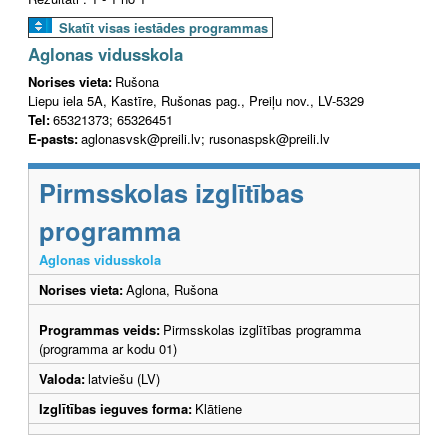
Skatīt visas iestādes programmas
Aglonas vidusskola
Norises vieta:
Rušona
Liepu iela 5A, Kastīre, Rušonas pag., Preiļu nov., LV-5329
Tel:
65321373; 65326451
E-pasts:
aglonasvsk@preili.lv; rusonaspsk@preili.lv
Pirmsskolas izglītības
programma
Aglonas vidusskola
Norises vieta:
Aglona, Rušona
Programmas veids:
Pirmsskolas izglītības programma
(programma ar kodu 01)
Valoda:
latviešu (LV)
Izglītības ieguves forma:
Klātiene