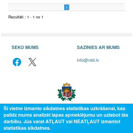
1
Rezultāti : 1 - 1 no 1
SEKO MUMS
SAZINIES AR MUMS
info@niid.lv
Šī vietne izmanto sīkdatnes statistikas uzkrāšanai, kas
palīdz mums analizēt lapas apmeklējumu un uzlabot tās
© 2025 Valsts izglītības attīstības aģentūra, publicētā satura visas tiesības
darbību. Jūs varat ATĻAUT vai NEATĻAUT izmantot
aizsargātas.
statistikas sīkdatnes.