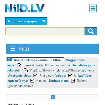
Skip
Main
to
menu
N
main
content
Izglītības iespējas
I
I
D
☰ Filtri
.
Notīrīt meklētos vārdus un filtrus
Programmas
L
veids:
Pirmsskolas izglītības programma
Tematiskā joma
V
detalizēti :
Vispārizglītojoša virziena izglītības programmas
Atrašanās vieta:
Preiļu nov.
Valoda:
lv
Izglītības
ieguves forma:
Klātiene
Norises vieta:
Rušona -
Aglonas vidusskola
1
Rezultāti : 1 - 1 no 1