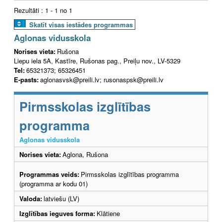
Rezultāti : 1 - 1 no 1
Skatīt visas iestādes programmas
Aglonas vidusskola
Norises vieta:
Rušona
Liepu iela 5A, Kastīre, Rušonas pag., Preiļu nov., LV-5329
Tel:
65321373; 65326451
E-pasts:
aglonasvsk@preili.lv; rusonaspsk@preili.lv
Pirmsskolas izglītības
programma
Aglonas vidusskola
Norises vieta:
Aglona, Rušona
Programmas veids:
Pirmsskolas izglītības programma
(programma ar kodu 01)
Valoda:
latviešu (LV)
Izglītības ieguves forma:
Klātiene