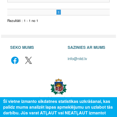
1
Rezultāti : 1 - 1 no 1
SEKO MUMS
SAZINIES AR MUMS
info@niid.lv
Šī vietne izmanto sīkdatnes statistikas uzkrāšanai, kas
palīdz mums analizēt lapas apmeklējumu un uzlabot tās
© 2025 Valsts izglītības attīstības aģentūra, publicētā satura visas tiesības
darbību. Jūs varat ATĻAUT vai NEATĻAUT izmantot
aizsargātas.