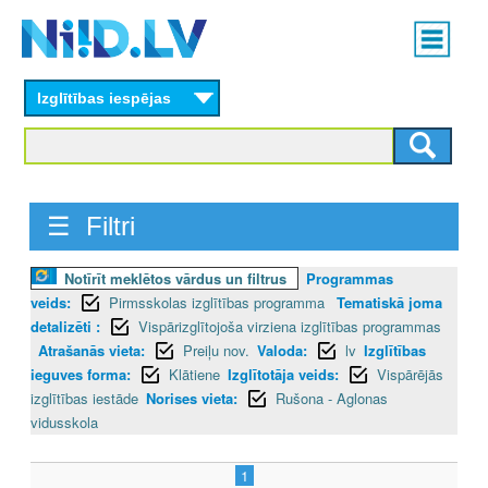
Skip
Main
to
menu
N
main
content
Izglītības iespējas
I
I
D
☰ Filtri
.
Notīrīt meklētos vārdus un filtrus
Programmas
L
veids:
Pirmsskolas izglītības programma
Tematiskā joma
V
detalizēti :
Vispārizglītojoša virziena izglītības programmas
Atrašanās vieta:
Preiļu nov.
Valoda:
lv
Izglītības
ieguves forma:
Klātiene
Izglītotāja veids:
Vispārējās
izglītības iestāde
Norises vieta:
Rušona - Aglonas
vidusskola
1