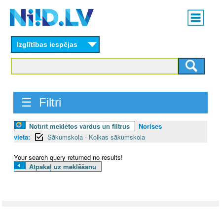
Skip
Main
to
menu
N
main
content
Izglītības iespējas
I
I
D
☰ Filtri
.
Notīrīt meklētos vārdus un filtrus
Norises
L
vieta:
Sākumskola - Kolkas sākumskola
V
Your search query returned no results!
Atpakaļ uz meklēšanu