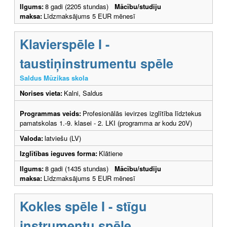
Ilgums:
8 gadi (2205 stundas)
Mācību/studiju
maksa:
Līdzmaksājums 5 EUR mēnesī
Klavierspēle I -
taustiņinstrumentu spēle
Saldus Mūzikas skola
Norises vieta:
Kalni, Saldus
Programmas veids:
Profesionālās ievirzes izglītība līdztekus
pamatskolas 1.-9. klasei - 2. LKI (programma ar kodu 20V)
Valoda:
latviešu (LV)
Izglītības ieguves forma:
Klātiene
Ilgums:
8 gadi (1435 stundas)
Mācību/studiju
maksa:
Līdzmaksājums 5 EUR mēnesī
Kokles spēle I - stīgu
instrumentu spēle