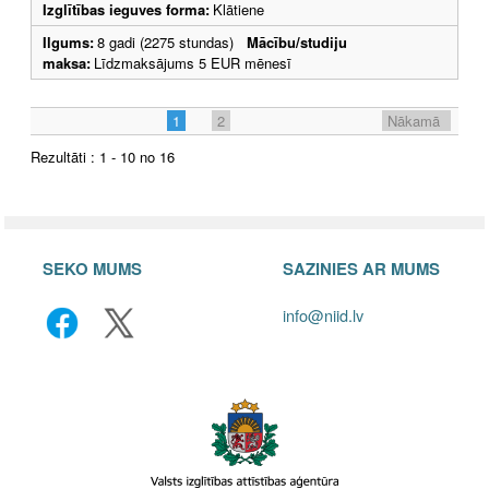
Izglītības ieguves forma:
Klātiene
Ilgums:
8 gadi (2275 stundas)
Mācību/studiju
maksa:
Līdzmaksājums 5 EUR mēnesī
1
2
Nākamā
Rezultāti : 1 - 10 no 16
SEKO MUMS
SAZINIES AR MUMS
info@niid.lv