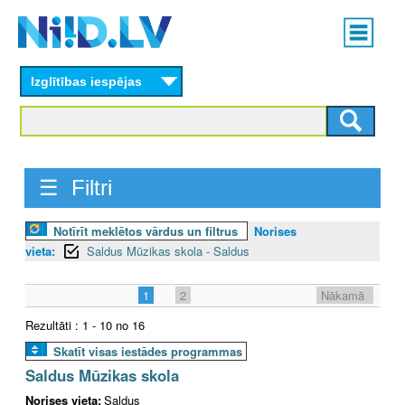
Skip
Main
to
menu
N
main
content
Izglītības iespējas
I
I
D
☰ Filtri
.
Notīrīt meklētos vārdus un filtrus
Norises
L
vieta:
Saldus Mūzikas skola - Saldus
V
1
2
Nākamā
Rezultāti : 1 - 10 no 16
Skatīt visas iestādes programmas
Saldus Mūzikas skola
Norises vieta:
Saldus