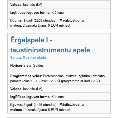
Valoda:
latviešu (LV)
Izglītības ieguves forma:
Klātiene
Ilgums:
8 gadi (2205 stundas)
Mācību/studiju
maksa:
Līdzmaksājums 5 EUR mēnesī
Ērģeļspēle I -
taustiņinstrumentu spēle
Saldus Mūzikas skola
Norises vieta:
Saldus
Programmas veids:
Profesionālās ievirzes izglītība līdztekus
pamatskolas 1.-9. klasei - 2. LKI (programma ar kodu 20V)
Valoda:
latviešu (LV)
Izglītības ieguves forma:
Klātiene
Ilgums:
8 gadi (1435 stundas)
Mācību/studiju
maksa:
Līdzmaksājums 5 EUR mēnesī