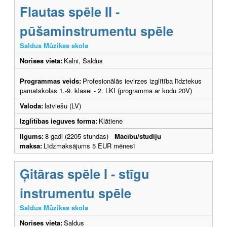
Flautas spēle II -
pūšaminstrumentu spēle
Saldus Mūzikas skola
Norises vieta:
Kalni, Saldus
Programmas veids:
Profesionālās ievirzes izglītība līdztekus
pamatskolas 1.-9. klasei - 2. LKI (programma ar kodu 20V)
Valoda:
latviešu (LV)
Izglītības ieguves forma:
Klātiene
Ilgums:
8 gadi (2205 stundas)
Mācību/studiju
maksa:
Līdzmaksājums 5 EUR mēnesī
Ģitāras spēle I - stīgu
instrumentu spēle
Saldus Mūzikas skola
Norises vieta:
Saldus