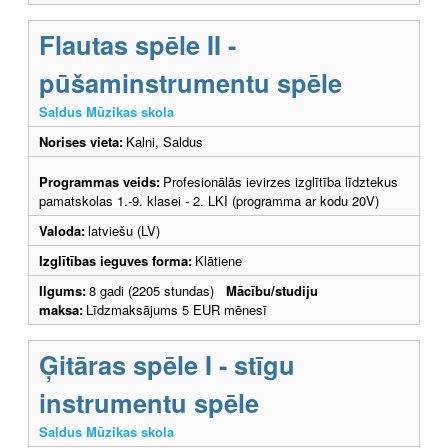
Flautas spēle II -
pūšaminstrumentu spēle
Saldus Mūzikas skola
Norises vieta:
Kalni, Saldus
Programmas veids:
Profesionālās ievirzes izglītība līdztekus
pamatskolas 1.-9. klasei - 2. LKI (programma ar kodu 20V)
Valoda:
latviešu (LV)
Izglītības ieguves forma:
Klātiene
Ilgums:
8 gadi (2205 stundas)
Mācību/studiju
maksa:
Līdzmaksājums 5 EUR mēnesī
Ģitāras spēle I - stīgu
instrumentu spēle
Saldus Mūzikas skola