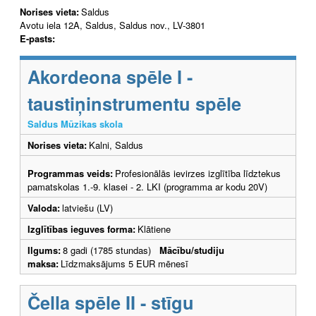
Norises vieta:
Saldus
Avotu iela 12A, Saldus, Saldus nov., LV-3801
E-pasts:
Akordeona spēle I -
taustiņinstrumentu spēle
Saldus Mūzikas skola
Norises vieta:
Kalni, Saldus
Programmas veids:
Profesionālās ievirzes izglītība līdztekus
pamatskolas 1.-9. klasei - 2. LKI (programma ar kodu 20V)
Valoda:
latviešu (LV)
Izglītības ieguves forma:
Klātiene
Ilgums:
8 gadi (1785 stundas)
Mācību/studiju
maksa:
Līdzmaksājums 5 EUR mēnesī
Čella spēle II - stīgu