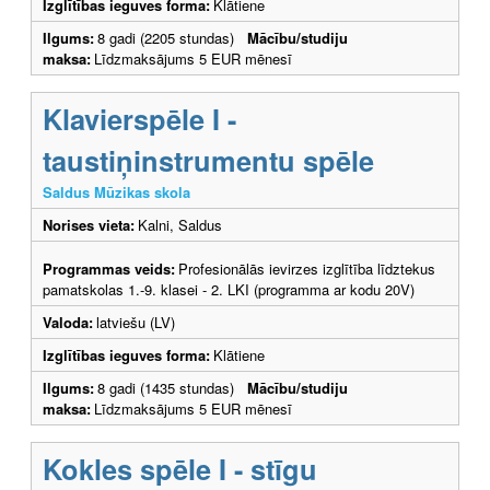
Izglītības ieguves forma:
Klātiene
Ilgums:
8 gadi (2205 stundas)
Mācību/studiju
maksa:
Līdzmaksājums 5 EUR mēnesī
Klavierspēle I -
taustiņinstrumentu spēle
Saldus Mūzikas skola
Norises vieta:
Kalni, Saldus
Programmas veids:
Profesionālās ievirzes izglītība līdztekus
pamatskolas 1.-9. klasei - 2. LKI (programma ar kodu 20V)
Valoda:
latviešu (LV)
Izglītības ieguves forma:
Klātiene
Ilgums:
8 gadi (1435 stundas)
Mācību/studiju
maksa:
Līdzmaksājums 5 EUR mēnesī
Kokles spēle I - stīgu