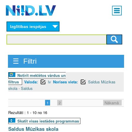
Skip
Main
to
menu
N
main
content
Izglītības iespējas
I
I
D
☰ Filtri
.
Notīrīt meklētos vārdus un
L
filtrus
Valoda:
lv
Norises vieta:
Saldus Mūzikas
V
skola - Saldus
1
2
Nākamā
Rezultāti : 1 - 10 no 16
Skatīt visas iestādes programmas
Saldus Mūzikas skola