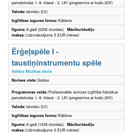
pamatskolas 1.-9. klasei - 2. LKI (programma ar kodu 20V)
Valoda:
latviešu (LV)
Izglītības ieguves forma:
Klātiene
Ilgums:
8 gadi (2205 stundas)
Mācību/studiju
maksa:
Līdzmaksājums 5 EUR mēnesī
Ērģeļspēle I -
taustiņinstrumentu spēle
Saldus Mūzikas skola
Norises vieta:
Saldus
Programmas veids:
Profesionālās ievirzes izglītība līdztekus
pamatskolas 1.-9. klasei - 2. LKI (programma ar kodu 20V)
Valoda:
latviešu (LV)
Izglītības ieguves forma:
Klātiene
Ilgums:
8 gadi (1435 stundas)
Mācību/studiju
maksa:
Līdzmaksājums 5 EUR mēnesī