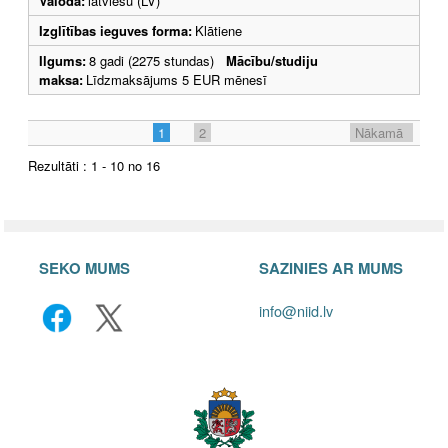
Valoda:
latviešu (LV)
Izglītības ieguves forma:
Klātiene
Ilgums:
8 gadi (2275 stundas)
Mācību/studiju
maksa:
Līdzmaksājums 5 EUR mēnesī
1
2
Nākamā
Rezultāti : 1 - 10 no 16
SEKO MUMS
SAZINIES AR MUMS
info@niid.lv