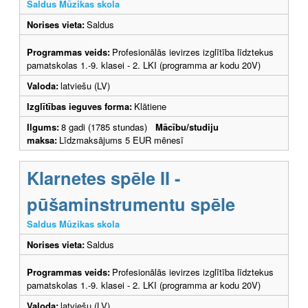
Saldus Mūzikas skola
Norises vieta:
Saldus
Programmas veids:
Profesionālās ievirzes izglītība līdztekus
pamatskolas 1.-9. klasei - 2. LKI (programma ar kodu 20V)
Valoda:
latviešu (LV)
Izglītības ieguves forma:
Klātiene
Ilgums:
8 gadi (1785 stundas)
Mācību/studiju
maksa:
Līdzmaksājums 5 EUR mēnesī
Klarnetes spēle II -
pūšaminstrumentu spēle
Saldus Mūzikas skola
Norises vieta:
Saldus
Programmas veids:
Profesionālās ievirzes izglītība līdztekus
pamatskolas 1.-9. klasei - 2. LKI (programma ar kodu 20V)
Valoda:
latviešu (LV)