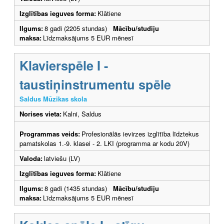
Izglītības ieguves forma:
Klātiene
Ilgums:
8 gadi (2205 stundas)
Mācību/studiju
maksa:
Līdzmaksājums 5 EUR mēnesī
Klavierspēle I -
taustiņinstrumentu spēle
Saldus Mūzikas skola
Norises vieta:
Kalni, Saldus
Programmas veids:
Profesionālās ievirzes izglītība līdztekus
pamatskolas 1.-9. klasei - 2. LKI (programma ar kodu 20V)
Valoda:
latviešu (LV)
Izglītības ieguves forma:
Klātiene
Ilgums:
8 gadi (1435 stundas)
Mācību/studiju
maksa:
Līdzmaksājums 5 EUR mēnesī