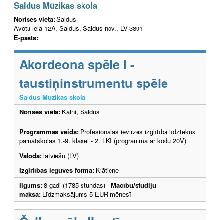
Saldus Mūzikas skola
Norises vieta:
Saldus
Avotu iela 12A, Saldus, Saldus nov., LV-3801
E-pasts:
Akordeona spēle I -
taustiņinstrumentu spēle
Saldus Mūzikas skola
Norises vieta:
Kalni, Saldus
Programmas veids:
Profesionālās ievirzes izglītība līdztekus
pamatskolas 1.-9. klasei - 2. LKI (programma ar kodu 20V)
Valoda:
latviešu (LV)
Izglītības ieguves forma:
Klātiene
Ilgums:
8 gadi (1785 stundas)
Mācību/studiju
maksa:
Līdzmaksājums 5 EUR mēnesī