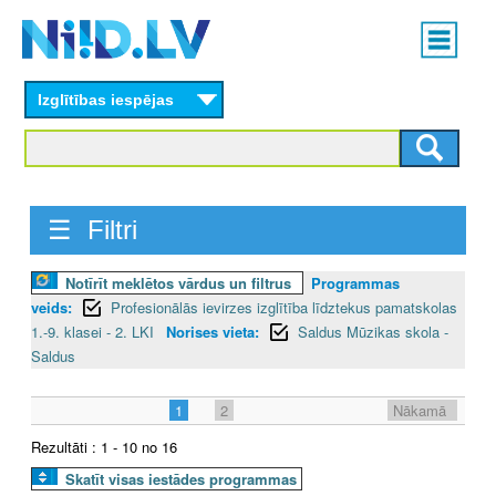
Skip
Main
to
menu
N
main
content
Izglītības iespējas
I
I
D
☰ Filtri
.
Notīrīt meklētos vārdus un filtrus
Programmas
L
veids:
Profesionālās ievirzes izglītība līdztekus pamatskolas
V
1.-9. klasei - 2. LKI
Norises vieta:
Saldus Mūzikas skola -
Saldus
1
2
Nākamā
Rezultāti : 1 - 10 no 16
Skatīt visas iestādes programmas