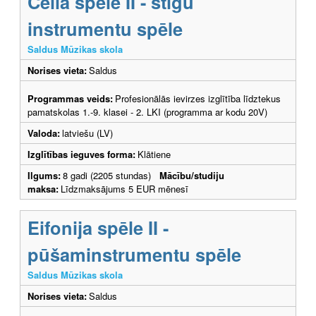
Čella spēle II - stīgu
instrumentu spēle
Saldus Mūzikas skola
Norises vieta:
Saldus
Programmas veids:
Profesionālās ievirzes izglītība līdztekus
pamatskolas 1.-9. klasei - 2. LKI (programma ar kodu 20V)
Valoda:
latviešu (LV)
Izglītības ieguves forma:
Klātiene
Ilgums:
8 gadi (2205 stundas)
Mācību/studiju
maksa:
Līdzmaksājums 5 EUR mēnesī
Eifonija spēle II -
pūšaminstrumentu spēle
Saldus Mūzikas skola
Norises vieta:
Saldus