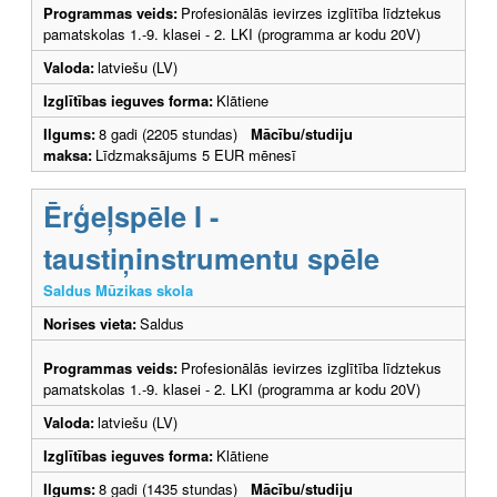
Programmas veids:
Profesionālās ievirzes izglītība līdztekus
pamatskolas 1.-9. klasei - 2. LKI (programma ar kodu 20V)
Valoda:
latviešu (LV)
Izglītības ieguves forma:
Klātiene
Ilgums:
8 gadi (2205 stundas)
Mācību/studiju
maksa:
Līdzmaksājums 5 EUR mēnesī
Ērģeļspēle I -
taustiņinstrumentu spēle
Saldus Mūzikas skola
Norises vieta:
Saldus
Programmas veids:
Profesionālās ievirzes izglītība līdztekus
pamatskolas 1.-9. klasei - 2. LKI (programma ar kodu 20V)
Valoda:
latviešu (LV)
Izglītības ieguves forma:
Klātiene
Ilgums:
8 gadi (1435 stundas)
Mācību/studiju