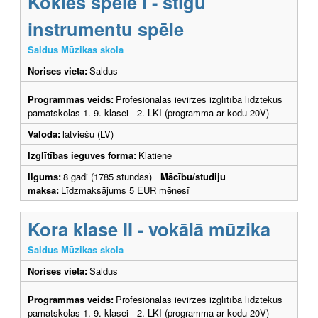
Kokles spēle I - stīgu
instrumentu spēle
Saldus Mūzikas skola
Norises vieta:
Saldus
Programmas veids:
Profesionālās ievirzes izglītība līdztekus
pamatskolas 1.-9. klasei - 2. LKI (programma ar kodu 20V)
Valoda:
latviešu (LV)
Izglītības ieguves forma:
Klātiene
Ilgums:
8 gadi (1785 stundas)
Mācību/studiju
maksa:
Līdzmaksājums 5 EUR mēnesī
Kora klase II - vokālā mūzika
Saldus Mūzikas skola
Norises vieta:
Saldus
Programmas veids:
Profesionālās ievirzes izglītība līdztekus
pamatskolas 1.-9. klasei - 2. LKI (programma ar kodu 20V)