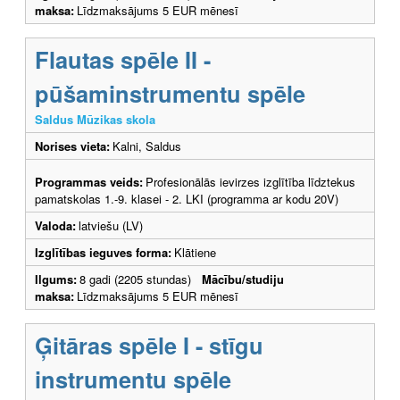
maksa:
Līdzmaksājums 5 EUR mēnesī
Flautas spēle II -
pūšaminstrumentu spēle
Saldus Mūzikas skola
Norises vieta:
Kalni, Saldus
Programmas veids:
Profesionālās ievirzes izglītība līdztekus
pamatskolas 1.-9. klasei - 2. LKI (programma ar kodu 20V)
Valoda:
latviešu (LV)
Izglītības ieguves forma:
Klātiene
Ilgums:
8 gadi (2205 stundas)
Mācību/studiju
maksa:
Līdzmaksājums 5 EUR mēnesī
Ģitāras spēle I - stīgu
instrumentu spēle