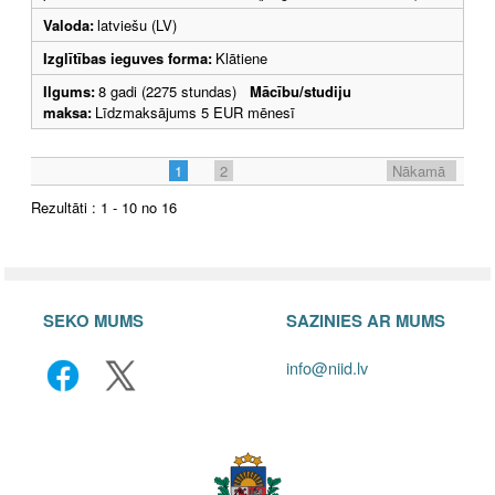
Valoda:
latviešu (LV)
Izglītības ieguves forma:
Klātiene
Ilgums:
8 gadi (2275 stundas)
Mācību/studiju
maksa:
Līdzmaksājums 5 EUR mēnesī
1
2
Nākamā
Rezultāti : 1 - 10 no 16
SEKO MUMS
SAZINIES AR MUMS
info@niid.lv