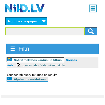
Skip
Main
to
menu
N
main
content
Izglītības iespējas
I
I
D
☰ Filtri
.
Notīrīt meklētos vārdus un filtrus
Norises
L
vieta:
Skolas iela - Virbu sākumskola
V
Your search query returned no results!
Atpakaļ uz meklēšanu