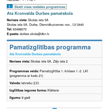
Skatīt visas iestādes programmas
Ata Kronvalda Durbes pamatskola
Norises vieta:
Skolas iela 5A
Skolas iela 5A, Durbe, Dienvidkurzemes nov., LV-3440
Tel:
63498070
E-pasts:
durbes.skola@dkn.lv
Pamatizglītības programma
Ata Kronvalda Durbes pamatskola
Norises vieta:
Skolas iela 5A, Zāļu iela 2
Programmas veids:
Pamatizglītība 1.-9.klase 1.-2. LKI
(programma ar kodu 21)
Valoda:
latviešu (LV)
Izglītības ieguves forma:
Klātiene
Ilgums:
9 gadi