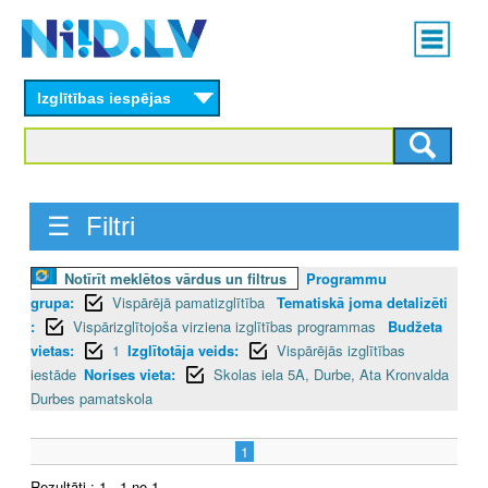
Skip
Main
to
menu
N
main
content
Izglītības iespējas
I
I
D
☰ Filtri
.
Notīrīt meklētos vārdus un filtrus
Programmu
L
grupa:
Vispārējā pamatizglītība
Tematiskā joma detalizēti
V
:
Vispārizglītojoša virziena izglītības programmas
Budžeta
vietas:
1
Izglītotāja veids:
Vispārējās izglītības
iestāde
Norises vieta:
Skolas iela 5A, Durbe, Ata Kronvalda
Durbes pamatskola
1
Rezultāti : 1 - 1 no 1