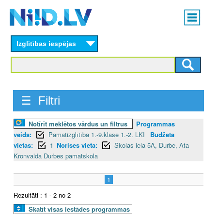
Skip
Main
to
menu
N
main
content
Izglītības iespējas
I
I
D
☰ Filtri
.
Notīrīt meklētos vārdus un filtrus
Programmas
L
veids:
Pamatizglītība 1.-9.klase 1.-2. LKI
Budžeta
V
vietas:
1
Norises vieta:
Skolas iela 5A, Durbe, Ata
Kronvalda Durbes pamatskola
1
Rezultāti : 1 - 2 no 2
Skatīt visas iestādes programmas