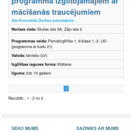
programma izglītojamajiem ar
mācīšanās traucējumiem
Ata Kronvalda Durbes pamatskola
Norises vieta:
Skolas iela 5A, Zāļu iela 2
Programmas veids:
Pamatizglītība 1.-9.klase 1.-2. LKI
(programma ar kodu 21)
Valoda:
latviešu (LV)
Izglītības ieguves forma:
Klātiene
Ilgums:
līdz 10 gadiem
1
Rezultāti : 1 - 2 no 2
SEKO MUMS
SAZINIES AR MUMS