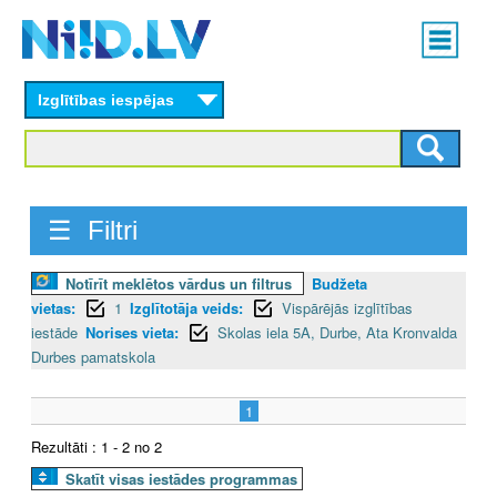
Skip
Main
to
menu
N
main
content
Izglītības iespējas
I
I
D
☰ Filtri
.
Notīrīt meklētos vārdus un filtrus
Budžeta
L
vietas:
1
Izglītotāja veids:
Vispārējās izglītības
V
iestāde
Norises vieta:
Skolas iela 5A, Durbe, Ata Kronvalda
Durbes pamatskola
1
Rezultāti : 1 - 2 no 2
Skatīt visas iestādes programmas