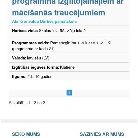
programma izglītojamajiem ar
mācīšanās traucējumiem
Ata Kronvalda Durbes pamatskola
Norises vieta:
Skolas iela 5A, Zāļu iela 2
Programmas veids:
Pamatizglītība 1.-9.klase 1.-2. LKI
(programma ar kodu 21)
Valoda:
latviešu (LV)
Izglītības ieguves forma:
Klātiene
Ilgums:
līdz 10 gadiem
1
Rezultāti : 1 - 2 no 2
SEKO MUMS
SAZINIES AR MUMS