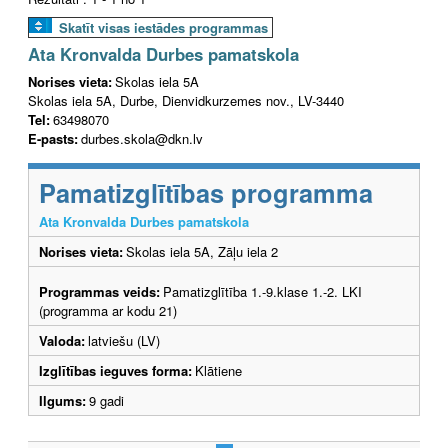
Skatīt visas iestādes programmas
Ata Kronvalda Durbes pamatskola
Norises vieta:
Skolas iela 5A
Skolas iela 5A, Durbe, Dienvidkurzemes nov., LV-3440
Tel:
63498070
E-pasts:
durbes.skola@dkn.lv
Pamatizglītības programma
Ata Kronvalda Durbes pamatskola
Norises vieta:
Skolas iela 5A, Zāļu iela 2
Programmas veids:
Pamatizglītība 1.-9.klase 1.-2. LKI
(programma ar kodu 21)
Valoda:
latviešu (LV)
Izglītības ieguves forma:
Klātiene
Ilgums:
9 gadi