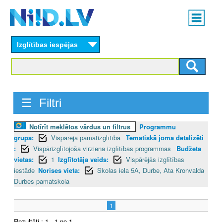
Skip
Main
to
menu
N
main
content
Izglītības iespējas
I
I
D
☰ Filtri
.
Notīrīt meklētos vārdus un filtrus
Programmu
L
grupa:
Vispārējā pamatizglītība
Tematiskā joma detalizēti
V
:
Vispārizglītojoša virziena izglītības programmas
Budžeta
vietas:
1
Izglītotāja veids:
Vispārējās izglītības
iestāde
Norises vieta:
Skolas iela 5A, Durbe, Ata Kronvalda
Durbes pamatskola
1
Rezultāti : 1 - 1 no 1