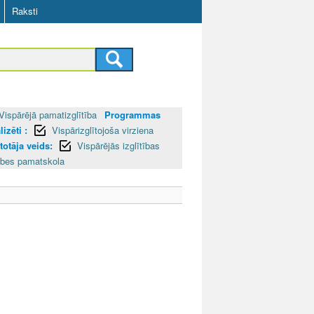
Raksti
Vispārējā pamatizglītība
Programmas
izēti :
Vispārizglītojoša virziena
ītotāja veids:
Vispārējās izglītības
rbes pamatskola