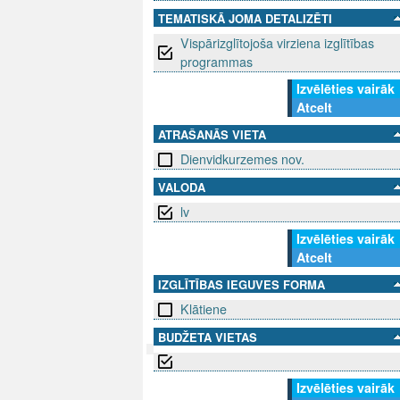
TEMATISKĀ JOMA DETALIZĒTI
Vispārizglītojoša virziena izglītības
programmas
Izvēlēties vairāk
Atcelt
ATRAŠANĀS VIETA
Dienvidkurzemes nov.
VALODA
lv
Izvēlēties vairāk
Atcelt
IZGLĪTĪBAS IEGUVES FORMA
Klātiene
BUDŽETA VIETAS
SEKO MUMS
Izvēlēties vairāk
SAZINIE