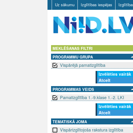
Uz sākumu
Izglītības iespējas
Izglītīb
N
I
MEKLĒŠANAS FILTRI
PROGRAMMU GRUPA
I
Vispārējā pamatizglītība
D
Izvēlēties vairāk
Atcelt
.
PROGRAMMAS VEIDS
L
Pamatizglītība 1.-9.klase 1.-2. LKI
V
Izvēlēties vairāk
Atcelt
TEMATISKĀ JOMA
Vispārizglītojoša rakstura izglītība