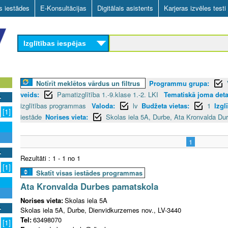
Skip
as iestādes
E-Konsultācijas
Digitālais asistents
Karjeras izvēles testi
to
main
Izglītības iespējas
content
Notīrīt meklētos vārdus un filtrus
Programmu grupa:
veids:
Pamatizglītība 1.-9.klase 1.-2. LKI
Tematiskā joma detal
izglītības programmas
Valoda:
lv
Budžeta vietas:
1
Izgl
[1]
iestāde
Norises vieta:
Skolas iela 5A, Durbe, Ata Kronvalda Du
1
Rezultāti : 1 - 1 no 1
[1]
Skatīt visas iestādes programmas
Ata Kronvalda Durbes pamatskola
Norises vieta:
Skolas iela 5A
Skolas iela 5A, Durbe, Dienvidkurzemes nov., LV-3440
Tel:
63498070
[1]