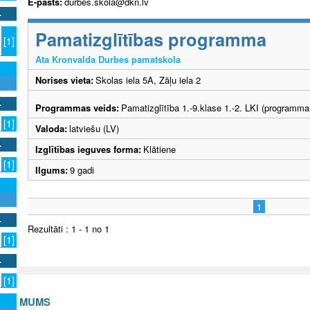
E-pasts:
durbes.skola@dkn.lv
Pamatizglītības programma
[1]
Ata Kronvalda Durbes pamatskola
Norises vieta:
Skolas iela 5A, Zāļu iela 2
Programmas veids:
Pamatizglītība 1.-9.klase 1.-2. LKI (programma
[1]
Valoda:
latviešu (LV)
Izglītības ieguves forma:
Klātiene
[1]
Ilgums:
9 gadi
1
Rezultāti : 1 - 1 no 1
[1]
[1]
S AR MUMS