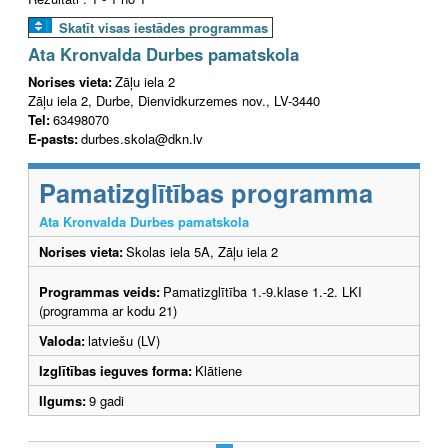
Skatīt visas iestādes programmas
Ata Kronvalda Durbes pamatskola
Norises vieta:
Zāļu iela 2
Zāļu iela 2, Durbe, Dienvidkurzemes nov., LV-3440
Tel:
63498070
E-pasts:
durbes.skola@dkn.lv
Pamatizglītības programma
Ata Kronvalda Durbes pamatskola
Norises vieta:
Skolas iela 5A, Zāļu iela 2
Programmas veids:
Pamatizglītība 1.-9.klase 1.-2. LKI
(programma ar kodu 21)
Valoda:
latviešu (LV)
Izglītības ieguves forma:
Klātiene
Ilgums:
9 gadi