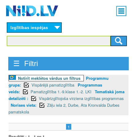
Skip
Main
to
menu
N
main
content
Izglītības iespējas
I
I
D
☰ Filtri
.
Notīrīt meklētos vārdus un filtrus
Programmu
L
grupa:
Vispārējā pamatizglītība
Programmas
V
veids:
Pamatizglītība 1.-9.klase 1.-2. LKI
Tematiskā joma
detalizēti :
Vispārizglītojoša virziena izglītības programmas
Norises vieta:
Zāļu iela 2, Durbe, Ata Kronvalda Durbes
pamatskola
1
Rezultāti : 1 - 1 no 1