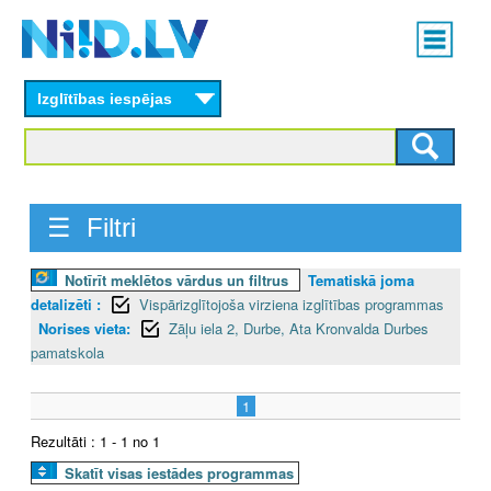
Skip
Main
to
menu
N
main
content
Izglītības iespējas
I
I
D
☰ Filtri
.
Notīrīt meklētos vārdus un filtrus
Tematiskā joma
L
detalizēti :
Vispārizglītojoša virziena izglītības programmas
V
Norises vieta:
Zāļu iela 2, Durbe, Ata Kronvalda Durbes
pamatskola
1
Rezultāti : 1 - 1 no 1
Skatīt visas iestādes programmas