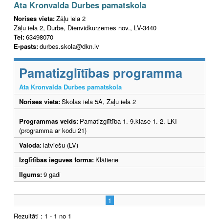
Ata Kronvalda Durbes pamatskola
Norises vieta:
Zāļu iela 2
Zāļu iela 2, Durbe, Dienvidkurzemes nov., LV-3440
Tel:
63498070
E-pasts:
durbes.skola@dkn.lv
Pamatizglītības programma
Ata Kronvalda Durbes pamatskola
Norises vieta:
Skolas iela 5A, Zāļu iela 2
Programmas veids:
Pamatizglītība 1.-9.klase 1.-2. LKI
(programma ar kodu 21)
Valoda:
latviešu (LV)
Izglītības ieguves forma:
Klātiene
Ilgums:
9 gadi
1
Rezultāti : 1 - 1 no 1