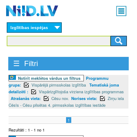
Skip
Main
to
menu
N
main
content
Izglītības iespējas
I
I
D
☰ Filtri
.
Notīrīt meklētos vārdus un filtrus
Programmu
L
grupa:
Vispārējā pirmsskolas izglītība
Tematiskā joma
V
detalizēti :
Vispārizglītojoša virziena izglītības programmas
Atrašanās vieta:
Cēsu nov.
Norises vieta:
Zirņu iela
Cēsīs - Cēsu pilsētas 4. pirmsskolas izglītības iestāde
1
Rezultāti : 1 - 1 no 1