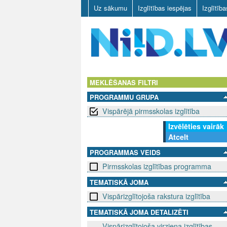
Uz sākumu
Izglītības iespējas
Izglītīb
N
I
MEKLĒŠANAS FILTRI
PROGRAMMU GRUPA
I
Vispārējā pirmsskolas izglītība
D
Izvēlēties vairāk
Atcelt
.
PROGRAMMAS VEIDS
L
Pirmsskolas izglītības programma
V
TEMATISKĀ JOMA
Vispārizglītojoša rakstura izglītība
TEMATISKĀ JOMA DETALIZĒTI
Vispārizglītojoša virziena izglītības