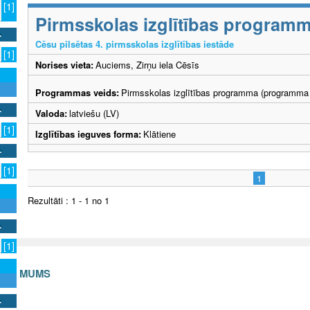
[1]
Pirmsskolas izglītības program
Cēsu pilsētas 4. pirmsskolas izglītības iestāde
[1]
Norises vieta:
Auciems, Zirņu iela Cēsīs
Programmas veids:
Pirmsskolas izglītības programma (programma 
Valoda:
latviešu (LV)
[1]
Izglītības ieguves forma:
Klātiene
[1]
1
Rezultāti : 1 - 1 no 1
[1]
S AR MUMS
v