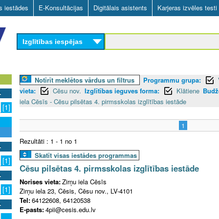
Skip
as iestādes
E-Konsultācijas
Digitālais asistents
Karjeras izvēles testi
to
main
Izglītības iespējas
content
Notīrīt meklētos vārdus un filtrus
Programmu grupa:
vieta:
Cēsu nov.
Izglītības ieguves forma:
Klātiene
Budže
iela Cēsīs - Cēsu pilsētas 4. pirmsskolas izglītības iestāde
[1]
1
Rezultāti : 1 - 1 no 1
Skatīt visas iestādes programmas
[1]
Cēsu pilsētas 4. pirmsskolas izglītības iestāde
Norises vieta:
Zirņu iela Cēsīs
[1]
Zirņu iela 23, Cēsis, Cēsu nov., LV-4101
Tel:
64122608, 64120538
E-pasts:
4pii@cesis.edu.lv