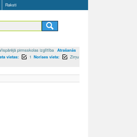
Raksti
Vispārējā pirmsskolas izglītība
Atrašanās
ta vietas:
1
Norises vieta:
Zirņu