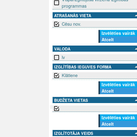
programmas
ATRAŠANĀS VIETA
Cēsu nov.
Izvēlēties vairāk
Atcelt
VALODA
lv
IZGLĪTĪBAS IEGUVES FORMA
Klātiene
Izvēlēties vairāk
Atcelt
BUDŽETA VIETAS
Izvēlēties vairāk
SEKO MUMS
SAZINIE
Atcelt
IZGLĪTOTĀJA VEIDS
info@niid.l