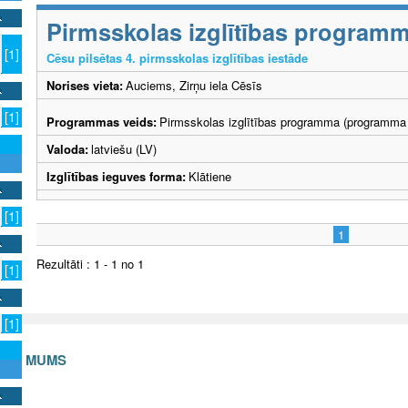
Pirmsskolas izglītības program
[1]
Cēsu pilsētas 4. pirmsskolas izglītības iestāde
Norises vieta:
Auciems, Zirņu iela Cēsīs
[1]
Programmas veids:
Pirmsskolas izglītības programma (programma 
Valoda:
latviešu (LV)
Izglītības ieguves forma:
Klātiene
[1]
1
Rezultāti : 1 - 1 no 1
[1]
[1]
S AR MUMS
v