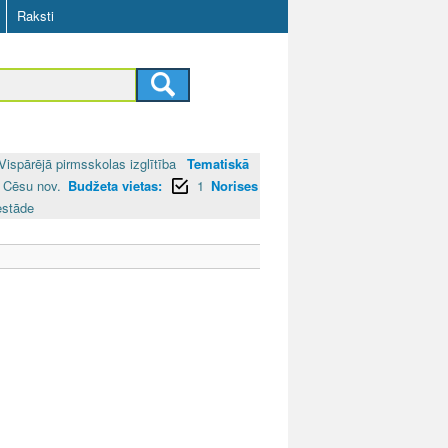
Raksti
Vispārējā pirmsskolas izglītība
Tematiskā
Cēsu nov.
Budžeta vietas:
1
Norises
estāde