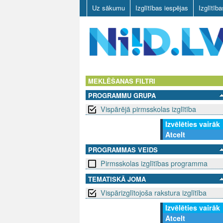
Uz sākumu
Izglītības iespējas
Izglītīb
N
I
MEKLĒŠANAS FILTRI
PROGRAMMU GRUPA
I
Vispārējā pirmsskolas izglītība
D
Izvēlēties vairāk
Atcelt
.
PROGRAMMAS VEIDS
L
Pirmsskolas izglītības programma
V
TEMATISKĀ JOMA
Vispārizglītojoša rakstura izglītība
Izvēlēties vairāk
Atcelt