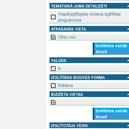
TEMATISKĀ JOMA DETALIZĒTI
Vispārizglītojoša virziena izglītības
programmas
ATRAŠANĀS VIETA
Cēsu nov.
Izvēlēties vairāk
Atcelt
VALODA
lv
IZGLĪTĪBAS IEGUVES FORMA
Klātiene
BUDŽETA VIETAS
Izvēlēties vairāk
SEKO MUMS
SAZINIE
Atcelt
IZGLĪTOTĀJA VEIDS
info@niid.l