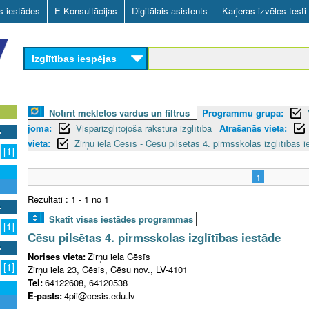
Skip
as iestādes
E-Konsultācijas
Digitālais asistents
Karjeras izvēles testi
to
main
Izglītības iespējas
content
Notīrīt meklētos vārdus un filtrus
Programmu grupa:
joma:
Vispārizglītojoša rakstura izglītība
Atrašanās vieta:
vieta:
Zirņu iela Cēsīs - Cēsu pilsētas 4. pirmsskolas izglītības i
[1]
1
Rezultāti : 1 - 1 no 1
Skatīt visas iestādes programmas
[1]
Cēsu pilsētas 4. pirmsskolas izglītības iestāde
Norises vieta:
Zirņu iela Cēsīs
[1]
Zirņu iela 23, Cēsis, Cēsu nov., LV-4101
Tel:
64122608, 64120538
E-pasts:
4pii@cesis.edu.lv