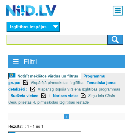
Skip
Main
to
menu
N
main
content
Izglītības iespējas
I
I
D
☰ Filtri
.
Notīrīt meklētos vārdus un filtrus
Programmu
L
grupa:
Vispārējā pirmsskolas izglītība
Tematiskā joma
V
detalizēti :
Vispārizglītojoša virziena izglītības programmas
Budžeta vietas:
1
Norises vieta:
Zirņu iela Cēsīs -
Cēsu pilsētas 4. pirmsskolas izglītības iestāde
1
Rezultāti : 1 - 1 no 1