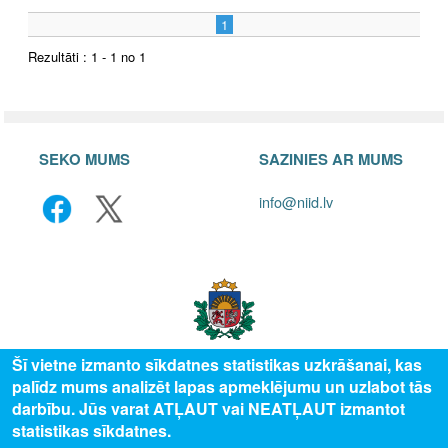
1
Rezultāti : 1 - 1 no 1
SEKO MUMS
SAZINIES AR MUMS
info@niid.lv
Šī vietne izmanto sīkdatnes statistikas uzkrāšanai, kas
palīdz mums analizēt lapas apmeklējumu un uzlabot tās
© 2025 Valsts izglītības attīstības aģentūra, publicētā satura visas tiesības
darbību. Jūs varat ATĻAUT vai NEATĻAUT izmantot
aizsargātas.
statistikas sīkdatnes.