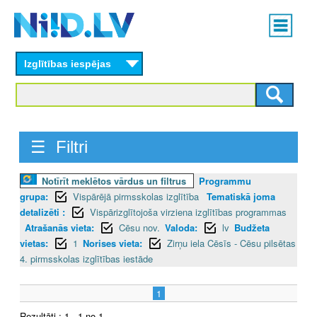
Skip
Main
to
menu
N
main
content
Izglītības iespējas
I
I
D
☰ Filtri
.
Notīrīt meklētos vārdus un filtrus
Programmu
L
grupa:
Vispārējā pirmsskolas izglītība
Tematiskā joma
V
detalizēti :
Vispārizglītojoša virziena izglītības programmas
Atrašanās vieta:
Cēsu nov.
Valoda:
lv
Budžeta
vietas:
1
Norises vieta:
Zirņu iela Cēsīs - Cēsu pilsētas
4. pirmsskolas izglītības iestāde
1
Rezultāti : 1 - 1 no 1