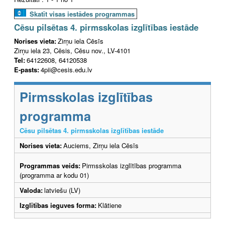
Skatīt visas iestādes programmas
Cēsu pilsētas 4. pirmsskolas izglītības iestāde
Norises vieta:
Zirņu iela Cēsīs
Zirņu iela 23, Cēsis, Cēsu nov., LV-4101
Tel:
64122608, 64120538
E-pasts:
4pii@cesis.edu.lv
Pirmsskolas izglītības
programma
Cēsu pilsētas 4. pirmsskolas izglītības iestāde
Norises vieta:
Auciems, Zirņu iela Cēsīs
Programmas veids:
Pirmsskolas izglītības programma
(programma ar kodu 01)
Valoda:
latviešu (LV)
Izglītības ieguves forma:
Klātiene