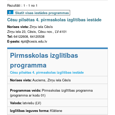
Rezultāti : 1 - 1 no 1
Skatīt visas iestādes programmas
Cēsu pilsētas 4. pirmsskolas izglītības iestāde
Norises vieta:
Zirņu iela Cēsīs
Zirņu iela 23, Cēsis, Cēsu nov., LV-4101
Tel:
64122608, 64120538
E-pasts:
4pii@cesis.edu.lv
Pirmsskolas izglītības
programma
Cēsu pilsētas 4. pirmsskolas izglītības iestāde
Norises vieta:
Auciems, Zirņu iela Cēsīs
Programmas veids:
Pirmsskolas izglītības programma
(programma ar kodu 01)
Valoda:
latviešu (LV)
Izglītības ieguves forma:
Klātiene