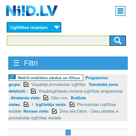
Skip
Main
to
menu
N
main
content
Izglītības iespējas
I
I
D
☰ Filtri
.
Notīrīt meklētos vārdus un filtrus
Programmu
L
grupa:
Vispārējā pirmsskolas izglītība
Tematiskā joma
V
detalizēti :
Vispārizglītojoša virziena izglītības programmas
Atrašanās vieta:
Cēsu nov.
Budžeta
vietas:
1
Izglītotāja veids:
Pirmsskolas izglītības
iestāde
Norises vieta:
Zirņu iela Cēsīs - Cēsu pilsētas 4.
pirmsskolas izglītības iestāde
1