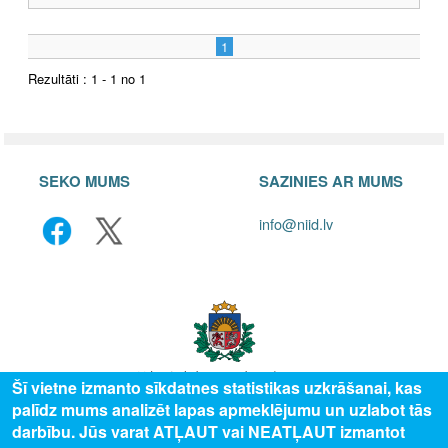
1
Rezultāti : 1 - 1 no 1
SEKO MUMS
SAZINIES AR MUMS
info@niid.lv
Šī vietne izmanto sīkdatnes statistikas uzkrāšanai, kas
palīdz mums analizēt lapas apmeklējumu un uzlabot tās
© 2025 Valsts izglītības attīstības aģentūra, publicētā satura visas tiesības
darbību. Jūs varat ATĻAUT vai NEATĻAUT izmantot
aizsargātas.