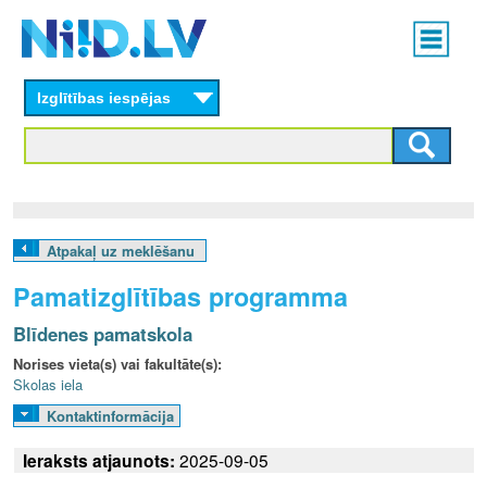
Skip
Main
to
menu
N
main
content
Izglītības iespējas
I
I
D
.
Atpakaļ uz meklēšanu
L
Pamatizglītības programma
V
Blīdenes pamatskola
Norises vieta(s) vai fakultāte(s):
Skolas iela
Kontaktinformācija
Ieraksts atjaunots:
2025-09-05