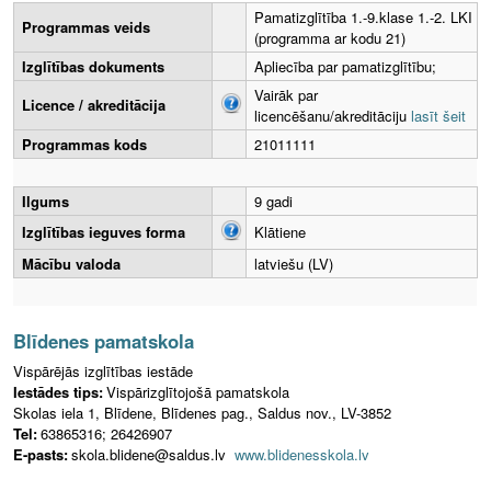
Pamatizglītība 1.-9.klase 1.-2. LKI
Programmas veids
(programma ar kodu 21)
Izglītības dokuments
Apliecība par pamatizglītību;
Vairāk par
Licence / akreditācija
licencēšanu/akreditāciju
lasīt šeit
Programmas kods
21011111
Ilgums
9 gadi
Izglītības ieguves forma
Klātiene
Mācību valoda
latviešu (LV)
Blīdenes pamatskola
Vispārējās izglītības iestāde
Iestādes tips:
Vispārizglītojošā pamatskola
Skolas iela 1, Blīdene, Blīdenes pag., Saldus nov., LV-3852
Tel:
63865316; 26426907
E-pasts:
skola.blidene@saldus.lv
www.blidenesskola.lv