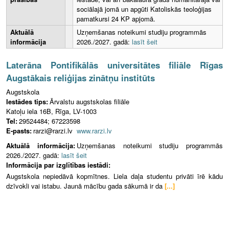
sociālajā jomā un apgūti Katoliskās teoloģijas
pamatkursi 24 KP apjomā.
Aktuālā
Uzņemšanas noteikumi studiju programmās
informācija
2026./2027. gadā:
lasīt šeit
Laterāna Pontifikālās universitātes filiāle Rīgas
Augstākais reliģijas zinātņu institūts
Augstskola
Iestādes tips:
Ārvalstu augstskolas filiāle
Katoļu iela 16B, Rīga, LV-1003
Tel:
29524484; 67223598
E-pasts:
rarzi@rarzi.lv
www.rarzi.lv
Aktuālā informācija:
Uzņemšanas noteikumi studiju programmās
2026./2027. gadā:
lasīt šeit
Informācija par izglītības iestādi:
Augstskola nepiedāvā kopmītnes. Liela daļa studentu privāti īrē kādu
dzīvokli vai istabu. Jaunā mācību gada sākumā ir da
[...]