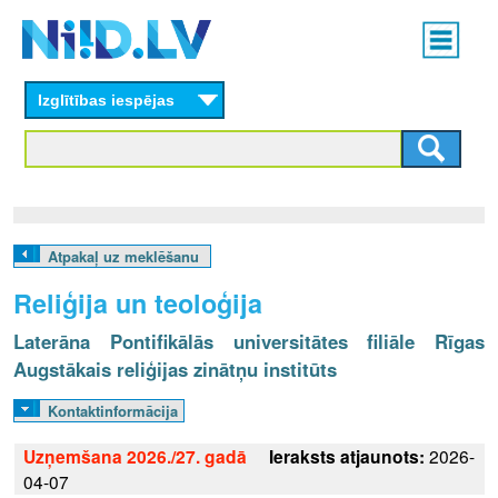
Skip
Main
to
menu
N
main
content
Izglītības iespējas
I
I
D
.
Atpakaļ uz meklēšanu
L
Reliģija un teoloģija
V
Laterāna Pontifikālās universitātes filiāle Rīgas
Augstākais reliģijas zinātņu institūts
Kontaktinformācija
Uzņemšana 2026./27. gadā
Ieraksts atjaunots:
2026-
04-07