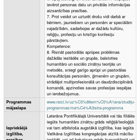
ievērot personas datu un privātās informācijas
aizsardzības prasības.
7. Prot veidot un uzturēt drošu vidi darbā ar
bērniem, jauniešiem un personām ar speciālām
vajadzībām, sadarbojas ar dažādu kultūru,
reliģiju, profesiju un kristīgo konfesiju
pārstāvjiem.
Kompetence:
8. Risināt pastorālās aprūpes problēmas
dažādās iestādēs un grupās, balstoties
humanitāro un sociālo zinātņu teorijās un
metodēs, sniegt garīgo aprūpi un pastorālas
konsultācijas personām, ģimenēm un grupām,
strādājot multiprofesionālā un daudzdisciplinārā
komandā, apzinoties savas profesijas iespējas
un ierobežojumus.
Programmas
www.rarzi.lv/uz%C5%86em%C5%A1ana/studiju-
mājaslapa
programmas/ma%C4%A3istra-programma
Laterāna Pontifikālajā Universitātē vai tās filiālēs
iegūts humanitāro zinātņu grāds reliģijā/teoloģijā
Iepriekšējā
vai tam atbilstoša augstākā izglītība, kas iegūta
izglītība,
Vatikāna Izglītības kongregācijas atzītā mācību
prasības
iestādē, vai arī bakalaura grāds humanitārajā vai