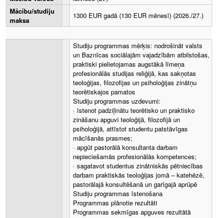
Mācību/studiju
1300 EUR gadā (130 EUR mēnesī) (2026./27.)
maksa
Studiju programmas mērķis: nodrošināt valsts
un Baznīcas sociālajām vajadzībām atbilstošas,
praktiski pielietojamas augstākā līmeņa
profesionālās studijas reliģijā, kas sakņotas
teoloģijas, filozofijas un psiholoģijas zinātņu
teorētiskajos pamatos
Studiju programmas uzdevumi:
· īstenot padziļinātu teorētisko un praktisko
zināšanu apguvi teoloģijā, filozofijā un
psiholoģijā, attīstot studentu patstāvīgas
mācīšanās prasmes;
· apgūt pastorālā konsultanta darbam
nepieciešamās profesionālās kompetences;
· sagatavot studentus zinātniskās pētniecības
darbam praktiskās teoloģijas jomā – katehēzē,
pastorālajā konsultēšanā un garīgajā aprūpē
Studiju programmas īstenošana
Programmas plānotie rezultāti
Programmas sekmīgas apguves rezultātā