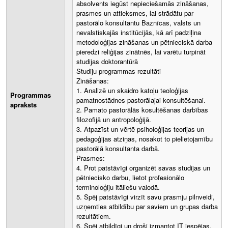
absolvents iegūst nepieciešamās zināšanas,
prasmes un attieksmes, lai strādātu par
pastorālo konsultantu Baznīcas, valsts un
nevalstiskajās institūcijās, kā arī padziļina
metodoloģijas zināšanas un pētnieciskā darba
pieredzi reliģijas zinātnēs, lai varētu turpināt
studijas doktorantūrā
Studiju programmas rezultāti
Zināšanas:
1. Analizē un skaidro katoļu teoloģijas
Programmas
pamatnostādnes pastorālajai konsultēšanai.
apraksts
2. Pamato pastorālās kosultēšanas darbības
filozofijā un antropoloģijā.
3. Atpazīst un vērtē psiholoģijas teorijas un
pedagoģijas atziņas, nosakot to pielietojamību
pastorālā konsultanta darbā.
Prasmes:
4. Prot patstāvīgi organizēt savas studijas un
pētniecisko darbu, lietot profesionālo
terminoloģiju itāliešu valodā.
5. Spēj patstāvīgi virzīt savu prasmju pilnveidi,
uzņemties atbildību par saviem un grupas darba
rezultātiem.
6. Spēj atbildīgi un droši izmantot IT iespējas,