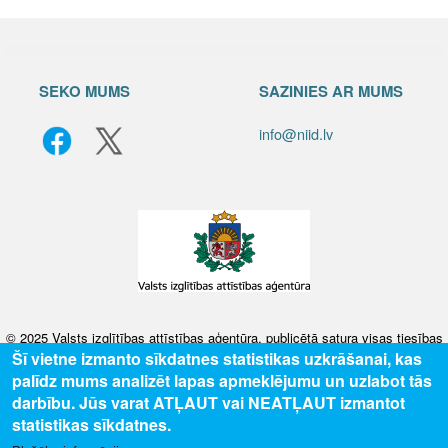
SEKO MUMS
SAZINIES AR MUMS
info@niid.lv
© 2025 Valsts izglītības attīstības aģentūra, publicētā satura visas tiesības
aizsargātas.
Šī vietne izmanto sīkdatnes statistikas uzkrāšanai, kas
palīdz mums analizēt lapas apmeklējumu un uzlabot tās
darbību. Jūs varat ATĻAUT vai NEATĻAUT izmantot
statistikas sīkdatnes.