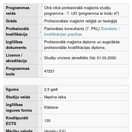
Programmas
Otrā cikla profesionālā maģistra studiju
veids
programma - 7. LKI (programma ar kodu 47)
Grāds
Profesionālais maģistrs reliģijā un teoloģijā
Profesionālā
Pastorālais konsultants (7. PKL)
Standarts /
kvalifikācija
kvalifikācijas prasības
Izglītības
Profesionālā maģistra diploms un augstākās
dokuments
profesionālās kvalifikācijas diploms;
Licence /
Studiju virziens akreditēts līdz 01.03.2030.
akreditācija
Programmas
47221
kods
Ilgums
2,5 gadi
Studiju veids
Nepilna laika
Izglītības
Klātiene
ieguves forma
Kredītpunkti
135
ECTS
Mācību valoda
latviešu (LV)