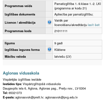
Pamatizglītība 1.-9.klase 1.-2. LKI
Programmas veids
(programma ar kodu 21)
Izglītības dokuments
Apliecība par pamatizglītību;
Vairāk par
Licence / akreditācija
licencēšanu/akreditāciju
lasīt šeit
Programmas kods
21011111
Ilgums
9 gadi
Izglītības ieguves forma
Klātiene
Mācību valoda
latviešu (LV)
Aglonas vidusskola
Vispārējās izglītības iestāde
Iestādes tips:
Vispārizglītojošā vidusskola
Daugavpils iela 6, Aglona, Aglonas pag., Preiļu nov., LV-5304
Tel:
65321373
E-pasts:
aglonasvsk@preili.lv; aglonasvsk@pvg.edu.lv