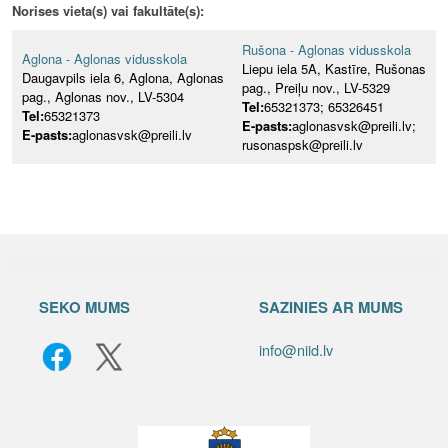
Norises vieta(s) vai fakultāte(s):
Rušona - Aglonas vidusskola
Aglona - Aglonas vidusskola
Liepu iela 5A, Kastīre, Rušonas
Daugavpils iela 6, Aglona, Aglonas
pag., Preiļu nov., LV-5329
pag., Aglonas nov., LV-5304
Tel:
65321373; 65326451
Tel:
65321373
E-pasts:
aglonasvsk@preili.lv;
E-pasts:
aglonasvsk@preili.lv
rusonaspsk@preili.lv
SEKO MUMS
SAZINIES AR MUMS
info@niid.lv