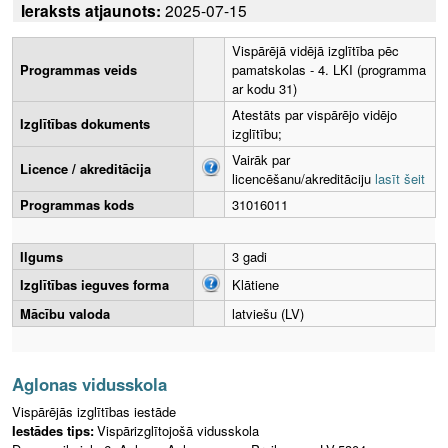
Ieraksts atjaunots:
2025-07-15
Vispārējā vidējā izglītība pēc
Programmas veids
pamatskolas - 4. LKI (programma
ar kodu 31)
Atestāts par vispārējo vidējo
Izglītības dokuments
izglītību;
Vairāk par
Licence / akreditācija
licencēšanu/akreditāciju
lasīt šeit
Programmas kods
31016011
Ilgums
3 gadi
Izglītības ieguves forma
Klātiene
Mācību valoda
latviešu (LV)
Aglonas vidusskola
Vispārējās izglītības iestāde
Iestādes tips:
Vispārizglītojošā vidusskola