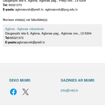
Daugavpils iela 6, Aglona, Aglonas pag., Preiļu nov., LV-5304
Tel:
65321373
E-pasts:
aglonasvsk@preili.lv; aglonasvsk@pvg.edu.lv
Norises vieta(s) vai fakultāte(s):
Aglona - Aglonas vidusskola
Daugavpils iela 6, Aglona, Aglonas pag., Aglonas nov., LV-5304
Tel:
65321373
E-pasts:
aglonasvsk@preili.lv
SEKO MUMS
SAZINIES AR MUMS
info@niid.lv