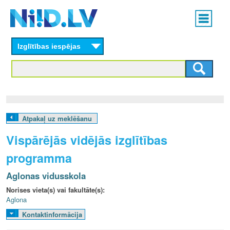
Skip
Main
to
menu
N
main
content
Izglītības iespējas
I
I
D
.
Atpakaļ uz meklēšanu
L
Vispārējās vidējās izglītības
V
programma
Aglonas vidusskola
Norises vieta(s) vai fakultāte(s):
Aglona
Kontaktinformācija