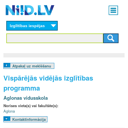
Skip
Main
to
menu
N
main
content
Izglītības iespējas
I
I
D
.
Atpakaļ uz meklēšanu
L
Vispārējās vidējās izglītības
V
programma
Aglonas vidusskola
Norises vieta(s) vai fakultāte(s):
Aglona
Kontaktinformācija