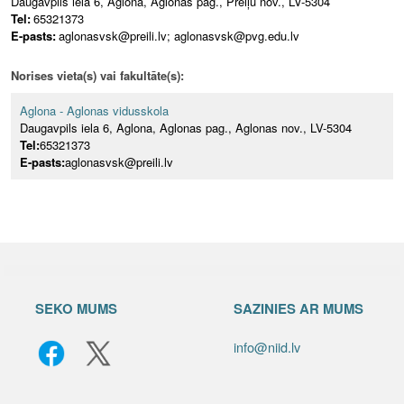
Daugavpils iela 6, Aglona, Aglonas pag., Preiļu nov., LV-5304
Tel:
65321373
E-pasts:
aglonasvsk@preili.lv; aglonasvsk@pvg.edu.lv
Norises vieta(s) vai fakultāte(s):
Aglona - Aglonas vidusskola
Daugavpils iela 6, Aglona, Aglonas pag., Aglonas nov., LV-5304
Tel:
65321373
E-pasts:
aglonasvsk@preili.lv
SEKO MUMS
SAZINIES AR MUMS
info@niid.lv