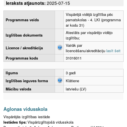
Ieraksts atjaunots:
2025-07-15
Vispārējā vidējā izglītība pēc
Programmas veids
pamatskolas - 4. LKI (programma
ar kodu 31)
Atestāts par vispārējo vidējo
Izglītības dokuments
izglītību;
Vairāk par
Licence / akreditācija
licencēšanu/akreditāciju
lasīt šeit
Programmas kods
31016011
Ilgums
3 gadi
Izglītības ieguves forma
Klātiene
Mācību valoda
latviešu (LV)
Aglonas vidusskola
Vispārējās izglītības iestāde
Iestādes tips:
Vispārizglītojošā vidusskola