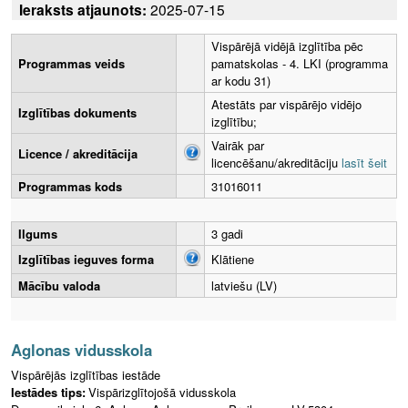
Ieraksts atjaunots:
2025-07-15
Vispārējā vidējā izglītība pēc
Programmas veids
pamatskolas - 4. LKI (programma
ar kodu 31)
Atestāts par vispārējo vidējo
Izglītības dokuments
izglītību;
Vairāk par
Licence / akreditācija
licencēšanu/akreditāciju
lasīt šeit
Programmas kods
31016011
Ilgums
3 gadi
Izglītības ieguves forma
Klātiene
Mācību valoda
latviešu (LV)
Aglonas vidusskola
Vispārējās izglītības iestāde
Iestādes tips:
Vispārizglītojošā vidusskola