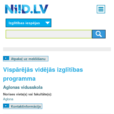
Skip
Main
to
menu
N
main
content
Izglītības iespējas
I
I
D
.
Atpakaļ uz meklēšanu
L
Vispārējās vidējās izglītības
V
programma
Aglonas vidusskola
Norises vieta(s) vai fakultāte(s):
Aglona
Kontaktinformācija