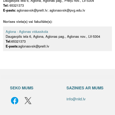
Daugavpils iela 6, Aglona, Aglonas pag., Preiļu nov., LV-5304
Tel:
65321373
E-pasts:
aglonasvsk@preili.lv; aglonasvsk@pvg.edu.lv
Norises vieta(s) vai fakultāte(s):
Aglona - Aglonas vidusskola
Daugavpils iela 6, Aglona, Aglonas pag., Aglonas nov., LV-5304
Tel:
65321373
E-pasts:
aglonasvsk@preili.lv
SEKO MUMS
SAZINIES AR MUMS
info@niid.lv