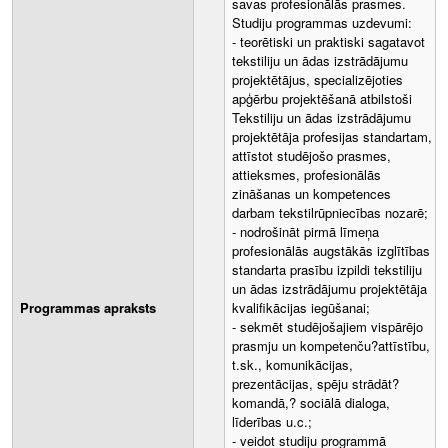
savas profesionālās prasmes.
Studiju programmas uzdevumi:
- teorētiski un praktiski sagatavot
tekstiliju un ādas izstrādājumu
projektētājus, specializējoties
apģērbu projektēšanā atbilstoši
Tekstiliju un ādas izstrādājumu
projektētāja profesijas standartam,
attīstot studējošo prasmes,
attieksmes, profesionālās
zināšanas un kompetences
darbam tekstilrūpniecības nozarē;
- nodrošināt pirmā līmeņa
profesionālās augstākās izglītības
standarta prasību izpildi tekstiliju
un ādas izstrādājumu projektētāja
Programmas apraksts
kvalifikācijas iegūšanai;
- sekmēt studējošajiem vispārējo
prasmju un kompetenču?attīstību,
t.sk., komunikācijas,
prezentācijas, spēju strādāt?
komandā,? sociālā dialoga,
līderības u.c.;
- veidot studiju programmā