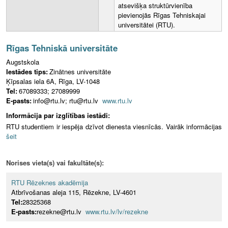
atsevišķa struktūrvienība
pievienojās Rīgas Tehniskajai
universitātei (RTU).
Rīgas Tehniskā universitāte
Augstskola
Iestādes tips:
Zinātnes universitāte
Ķīpsalas iela 6A, Rīga, LV-1048
Tel:
67089333; 27089999
E-pasts:
info@rtu.lv; rtu@rtu.lv
www.rtu.lv
Informācija par izglītības iestādi:
RTU studentiem ir iespēja dzīvot dienesta viesnīcās. Vairāk informācijas
šeit
Norises vieta(s) vai fakultāte(s):
RTU Rēzeknes akadēmija
Atbrīvošanas aleja 115, Rēzekne, LV-4601
Tel:
28325368
E-pasts:
rezekne@rtu.lv
www.rtu.lv/lv/rezekne