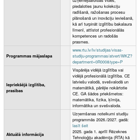
uzņēmējdarbības vidēs,
piedaloties jaunu kolekciju
radīšanā, ražošanas procesu
plānošanā un inovāciju ieviešanā,
kā arī turpināt izglītību bakalaura
līmenī, attīstot profesionālās
kompetences un radošās
prasmes.
www.rtu.lv/lv/studijas/visas-
Programmas mājaslapa
studiju-programmas/atvert/WKZ?
department=0R000&type=P
Vispārēja vidējā izglītība vai
vidējā profesionālā izglītība. CE
latviešu valodā, svešvalodā un
Iepriekšējā izglītība,
matemātikā, pārējie nokārtotie
prasības
CE. GA šādos priekšmetos:
matemātika, fizika, ķīmija,
informātika un svešvaloda.
Uzņemšanas noteikumi studiju
programmās 2026./2027. gadā:
lasīt šeit
2025. gada 1. aprīlī Rēzeknes
Aktuālā informācija
Tehnoloģiju akadēmija (RTA) kā