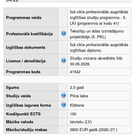
Īsā cikla profesionālās augstākās
Programmas veids
izglītības studiju programma - 5.
LKI (programma ar kodu 41)
Tekstiliju un ādas izstrādājumu
Profesionālā kvalifikācija
projektētājs (5. PKL)
Īsā cikla profesionālās augstākās
Izglītības dokuments
izglītības diploms;
Studiju virziens akreditēts līdz
Licence / akreditācija
30.06.2028.
Programmas kods
41542
Ilgums
2,5 gadi
Studiju veids
Pilna laika
Izglītības ieguves forma
Klātiene
Kredītpunkti ECTS
150
Mācību valoda
latviešu (LV)
Mācību/studiju maksa
3800 EUR gadā (2026./27.)