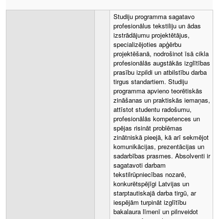
Studiju programma sagatavo
profesionālus tekstiliju un ādas
izstrādājumu projektētājus,
specializējoties apģērbu
projektēšanā, nodrošinot īsā cikla
profesionālās augstākās izglītības
prasību izpildi un atbilstību darba
tirgus standartiem. Studiju
programma apvieno teorētiskās
zināšanas un praktiskās iemaņas,
attīstot studentu radošumu,
profesionālās kompetences un
spējas risināt problēmas
zinātniskā pieejā, kā arī sekmējot
komunikācijas, prezentācijas un
sadarbības prasmes. Absolventi ir
sagatavoti darbam
tekstilrūpniecības nozarē,
konkurētspējīgi Latvijas un
starptautiskajā darba tirgū, ar
iespējām turpināt izglītību
bakalaura līmenī un pilnveidot