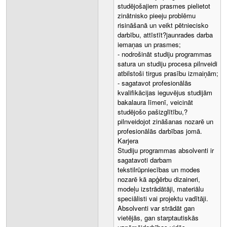
studējošajiem prasmes pielietot
zinātnisko pieeju problēmu
risināšanā un veikt pētniecisko
darbību, attīstīt?jaunrades darba
iemaņas un prasmes;
- nodrošināt studiju programmas
satura un studiju procesa pilnveidi
atbilstoši tirgus prasību izmaiņām;
- sagatavot profesionālās
kvalifikācijas ieguvējus studijām
bakalaura līmenī, veicināt
studējošo pašizglītību,?
pilnveidojot zināšanas nozarē un
profesionālās darbības jomā.
Karjera
Studiju programmas absolventi ir
sagatavoti darbam
tekstilrūpniecības un modes
nozarē kā apģērbu dizaineri,
modeļu izstrādātāji, materiālu
speciālisti vai projektu vadītāji.
Absolventi var strādāt gan
vietējās, gan starptautiskās