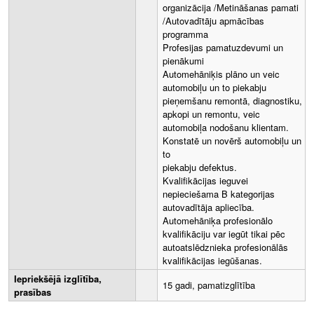
organizācija /Metināšanas pamati
/Autovadītāju apmācības
programma
Profesijas pamatuzdevumi un
pienākumi​
Automehāniķis plāno un veic
automobiļu un to piekabju
pieņemšanu remontā, diagnostiku,
apkopi un remontu, veic
automobiļa nodošanu klientam.
Konstatē un novērš automobiļu un
to
piekabju defektus.
Kvalifikācijas ieguvei
nepieciešama B kategorijas
autovadītāja apliecība.
Automehāniķa profesionālo
kvalifikāciju var iegūt tikai pēc
autoatslēdznieka profesionālās
kvalifikācijas iegūšanas.
Iepriekšējā izglītība,
15 gadi, pamatizglītība
prasības