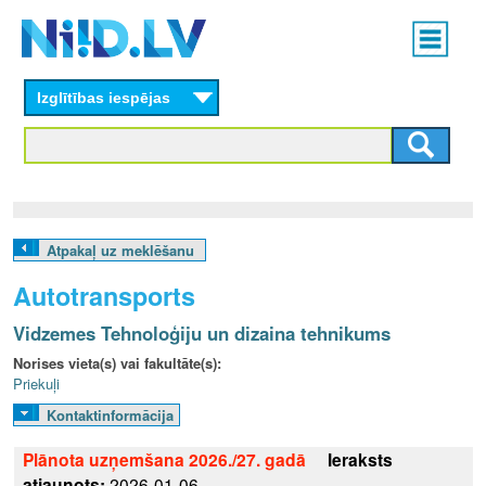
Skip
Main
to
menu
N
main
content
Izglītības iespējas
I
I
D
.
Atpakaļ uz meklēšanu
L
Autotransports
V
Vidzemes Tehnoloģiju un dizaina tehnikums
Norises vieta(s) vai fakultāte(s):
Priekuļi
Kontaktinformācija
Plānota uzņemšana 2026./27. gadā
Ieraksts
atjaunots:
2026-01-06