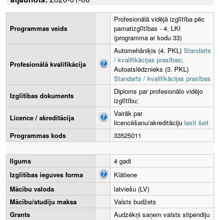
Profesionālā vidējā izglītība pēc
Programmas veids
pamatizglītības - 4. LKI
(programma ar kodu 33)
Automehāniķis (4. PKL)
Standarts
/ kvalifikācijas prasības
;
Profesionālā kvalifikācija
Autoatslēdznieks (3. PKL)
Standarts / kvalifikācijas prasības
Diploms par profesionālo vidējo
Izglītības dokuments
izglītību;
Vairāk par
Licence / akreditācija
licencēšanu/akreditāciju
lasīt šeit
Programmas kods
33525011
Ilgums
4 gadi
Izglītības ieguves forma
Klātiene
Mācību valoda
latviešu (LV)
Mācību/studiju maksa
Valsts budžets
Grants
Audzēkņi saņem valsts stipendiju