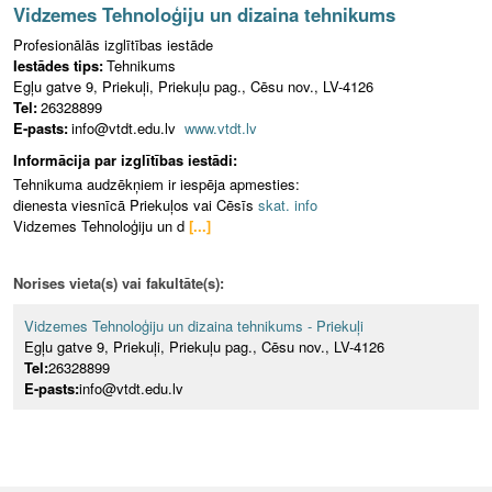
Vidzemes Tehnoloģiju un dizaina tehnikums
Profesionālās izglītības iestāde
Iestādes tips:
Tehnikums
Egļu gatve 9, Priekuļi, Priekuļu pag., Cēsu nov., LV-4126
Tel:
26328899
E-pasts:
info@vtdt.edu.lv
www.vtdt.lv
Informācija par izglītības iestādi:
Tehnikuma audzēkņiem ir iespēja apmesties:
dienesta viesnīcā Priekuļos vai Cēsīs
skat. info
Vidzemes Tehnoloģiju un d
[...]
Norises vieta(s) vai fakultāte(s):
Vidzemes Tehnoloģiju un dizaina tehnikums - Priekuļi
Egļu gatve 9, Priekuļi, Priekuļu pag., Cēsu nov., LV-4126
Tel:
26328899
E-pasts:
info@vtdt.edu.lv