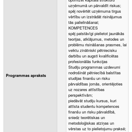
uzņēmumā un pārvaldīt riskus;
spēj novērtēt uzņēmuma tirgus
vērtību un izstrādāt risinājumus
tās palielināšanai;
KOMPETENCES
spēj patstāvīgi pielietot jaunākās
teorijas, atklājumus, metodes un
problēmu risināšanas prasmes, lai
veiktu zinātniski pētniecisku
darbību un augsti kvalificētas
profesionālās funkcijas
Studiju programmas uzdevumi
nodrošināt pētniecībā balstītas
Programmas apraksts
studijas finanšu un risku
pārvaldības jomās, orientējoties
uz nozares attīstības
perspektīvām;
piedāvāt studiju kursus, kuri
attīsta studentu kompetences
finanšu un risku pārvaldībā,
sniedz teorētiskas un
metodoloģiskas atziņas un
vērstas uz to pielietojumu praksē;