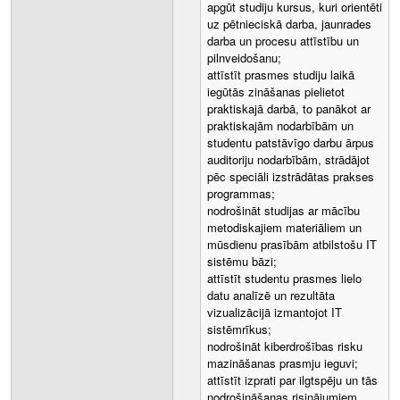
apgūt studiju kursus, kuri orientēti
uz pētnieciskā darba, jaunrades
darba un procesu attīstību un
pilnveidošanu;
attīstīt prasmes studiju laikā
iegūtās zināšanas pielietot
praktiskajā darbā, to panākot ar
praktiskajām nodarbībām un
studentu patstāvīgo darbu ārpus
auditoriju nodarbībām, strādājot
pēc speciāli izstrādātas prakses
programmas;
nodrošināt studijas ar mācību
metodiskajiem materiāliem un
mūsdienu prasībām atbilstošu IT
sistēmu bāzi;
attīstīt studentu prasmes lielo
datu analīzē un rezultāta
vizualizācijā izmantojot IT
sistēmrīkus;
nodrošināt kiberdrošības risku
mazināšanas prasmju ieguvi;
attīstīt izprati par ilgtspēju un tās
nodrošināšanas risinājumiem