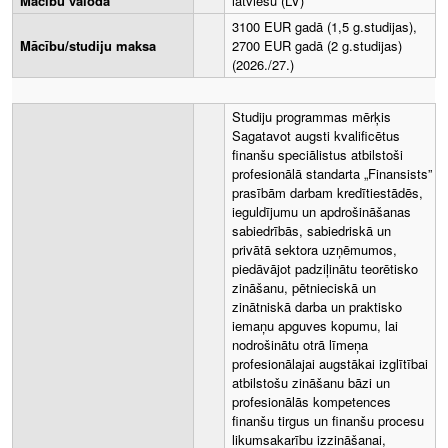
Mācību valoda
latviešu (LV)
3100 EUR gadā (1,5 g.studijas),
Mācību/studiju maksa
2700 EUR gadā (2 g.studijas)
(2026./27.)
Studiju programmas mērķis
Sagatavot augsti kvalificētus
finanšu speciālistus atbilstoši
profesionālā standarta „Finansists”
prasībām darbam kredītiestādēs,
ieguldījumu un apdrošināšanas
sabiedrībās, sabiedriskā un
privātā sektora uzņēmumos,
piedāvājot padziļinātu teorētisko
zināšanu, pētnieciskā un
zinātniskā darba un praktisko
iemaņu apguves kopumu, lai
nodrošinātu otrā līmeņa
profesionālajai augstākai izglītībai
atbilstošu zināšanu bāzi un
profesionālās kompetences
finanšu tirgus un finanšu procesu
likumsakarību izzināšanai,