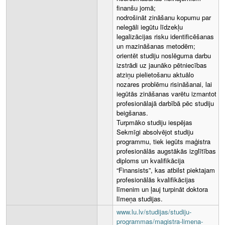
finanšu jomā;
nodrošināt zināšanu kopumu par
nelegāli iegūtu līdzekļu
legalizācijas risku identificēšanas
un mazināšanas metodēm;
orientēt studiju noslēguma darbu
izstrādi uz jaunāko pētniecības
atziņu pielietošanu aktuālo
nozares problēmu risināšanai, lai
iegūtās zināšanas varētu izmantot
profesionālajā darbībā pēc studiju
beigšanas.
Turpmāko studiju iespējas
Sekmīgi absolvējot studiju
programmu, tiek iegūts maģistra
profesionālās augstākās izglītības
diploms un kvalifikācija
“Finansists”, kas atbilst piektajam
profesionālās kvalifikācijas
līmenim un ļauj turpināt doktora
līmeņa studijas.
www.lu.lv/studijas/studiju-
programmas/magistra-limena-