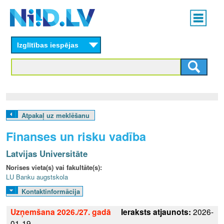
Skip
Main
to
menu
N
main
content
Izglītības iespējas
I
I
D
.
Atpakaļ uz meklēšanu
L
Finanses un risku vadība
V
Latvijas Universitāte
Norises vieta(s) vai fakultāte(s):
LU Banku augstskola
Kontaktinformācija
Uzņemšana 2026./27. gadā
Ieraksts atjaunots:
2026-
01-19