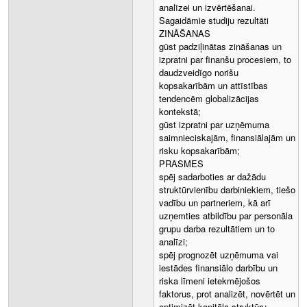
analīzei un izvērtēšanai.
Sagaidāmie studiju rezultāti
ZINĀŠANAS
gūst padziļinātas zināšanas un
izpratni par finanšu procesiem, to
daudzveidīgo norišu
kopsakarībām un attīstības
tendencēm globalizācijas
kontekstā;
gūst izpratni par uzņēmuma
saimnieciskajām, finansiālajām un
risku kopsakarībām;
PRASMES
spēj sadarboties ar dažādu
struktūrvienību darbiniekiem, tiešo
vadību un partneriem, kā arī
uzņemties atbildību par personāla
grupu darba rezultātiem un to
analīzi;
spēj prognozēt uzņēmuma vai
iestādes finansiālo darbību un
riska līmeni ietekmējošos
faktorus, prot analizēt, novērtēt un
optimizēt kapitāla struktūru