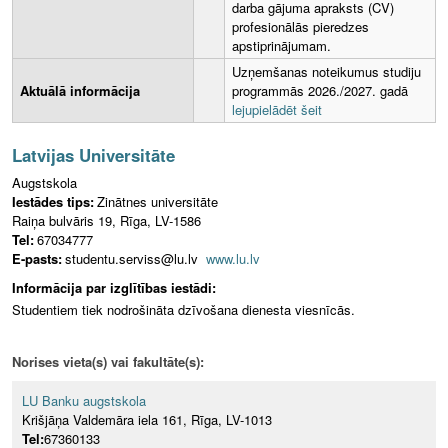
darba gājuma apraksts (CV)
profesionālās pieredzes
apstiprinājumam.
Uzņemšanas noteikumus studiju
Aktuālā informācija
programmās 2026./2027. gadā
lejupielādēt šeit
Latvijas Universitāte
Augstskola
Iestādes tips:
Zinātnes universitāte
Raiņa bulvāris 19, Rīga, LV-1586
Tel:
67034777
E-pasts:
studentu.serviss@lu.lv
www.lu.lv
Informācija par izglītības iestādi:
Studentiem tiek nodrošināta dzīvošana dienesta viesnīcās.
Norises vieta(s) vai fakultāte(s):
LU Banku augstskola
Krišjāņa Valdemāra iela 161, Rīga, LV-1013
Tel:
67360133