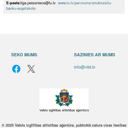
E-pasts:
liga.peiseniece@lu.lv
www.lu.lv/par-mums/struktura/lu-
banku-augstskola
SEKO MUMS
SAZINIES AR MUMS
info@niid.lv
© 2025 Valsts izglītības attīstības aģentūra, publicētā satura visas tiesības