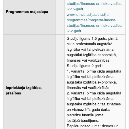
studijas/finanses-un-risku-vadiba-
lv-15-gadi
Programmas mājaslapa
www.lu.lv/studijas/studiju-
programmas/magistra-limena-
studijas/finanses-un-risku-vadiba-
lv-2-gadi
Studiju ilgums 1,5 gads: pirmā
cikla profesionālā augstākā
izglītība vai tai pielīdzināma
augstākā izglītība ekonomikā,
finansēs vai vadībzinībās.
Studiju ilgums 2 gadi:
1. variants: pirmā cikla augstākā
izglītība vai tai pielīdzināma
augstākā izglītība ekonomikā,
Iepriekšējā izglītība,
finansēs vai vadībzinībās;
prasības
2. variants: pirmā cikla augstākā
izglītība vai tai pielīdzināma
augstākā izglītība citās zinātnēs
un vismaz trīs gadu darba
pieredze finanšu jomā;
iestājpārbaudījums.
Papildu nosacījums: dzīves un