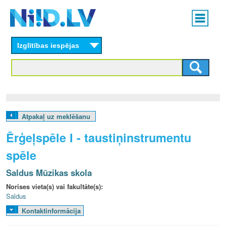
Skip
Main
to
menu
N
main
content
Izglītības iespējas
I
I
D
.
Atpakaļ uz meklēšanu
L
Ērģeļspēle I - taustiņinstrumentu
V
spēle
Saldus Mūzikas skola
Norises vieta(s) vai fakultāte(s):
Saldus
Kontaktinformācija