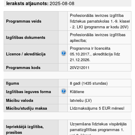
Ieraksts atjaunots:
2025-08-08
Profesionālās ievirzes izglītība
Programmas veids
līdztekus pamatskolas 1.-9. klasei
- 2. LKI (programma ar kodu 20V)
Profesionālās ievirzes izglītības
Izglītības dokuments
apliecība;
Programma ir licencēta
Licence / akreditācija
05.10.2017., akreditācija līdz
21.12.2026.
Programmas kods
20V212011
Ilgums
8 gadi (1435 stundas)
Izglītības ieguves forma
Klātiene
Mācību valoda
latviešu (LV)
Mācību/studiju maksa
Līdzmaksājums 5 EUR mēnesī
Uzņemšana līdztekus vispārējās
Iepriekšējā izglītība,
pamatizglītības programmas 1.
prasības