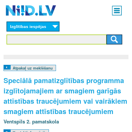
Skip
Main
to
menu
N
main
content
Izglītības iespējas
I
I
D
.
Atpakaļ uz meklēšanu
L
Speciālā pamatizglītības programma
V
izglītojamajiem ar smagiem garīgās
attīstības traucējumiem vai vairākiem
smagiem attīstības traucējumiem
Ventspils 2. pamatskola