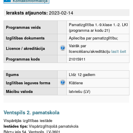
Kontaktinformācija
Ieraksts atjaunots:
2023-02-14
Pamatizglītība 1.-9.klase 1.-2. LKI
Programmas veids
(programma ar kodu 21)
Izglītības dokuments
Apliecība par pamatizglītību;
Vairāk par
Licence / akreditācija
licencēšanu/akreditāciju
lasīt šeit
Programmas kods
21015911
Ilgums
Līdz 12 gadiem
Izglītības ieguves forma
Klātiene
Mācību valoda
latviešu (LV)
Ventspils 2. pamatskola
Vispārējās izglītības iestāde
Iestādes tips:
Vispārizglītojošā pamatskola
Bērzu iela 54, Ventspils, LV-3601