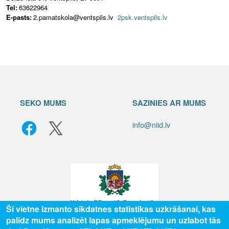
Tel:
63622964
E-pasts:
2.pamatskola@ventspils.lv
2psk.ventspils.lv
SEKO MUMS
SAZINIES AR MUMS
info@niid.lv
Šī vietne izmanto sīkdatnes statistikas uzkrāšanai, kas
palīdz mums analizēt lapas apmeklējumu un uzlabot tās
© 2025 Valsts izglītības attīstības aģentūra, publicētā satura visas tiesības