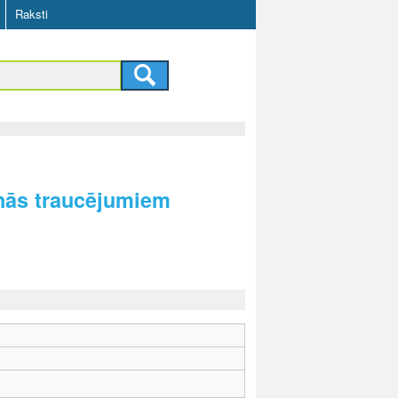
Raksti
anās traucējumiem