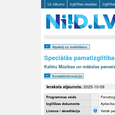
Uz sākumu
Izglītības iespējas
Izglītīb
N
I
Atpakaļ uz meklēšanu
I
Speciālās pamatizglītīb
D
Kalētu Mūzikas un mākslas pamat
.
Kontaktinformācija
L
Ieraksts atjaunots:
2025-10-09
V
Programmas veids
Pamatizgl
Izglītības dokuments
Apliecība
Licence / akreditācija
Vairāk pa