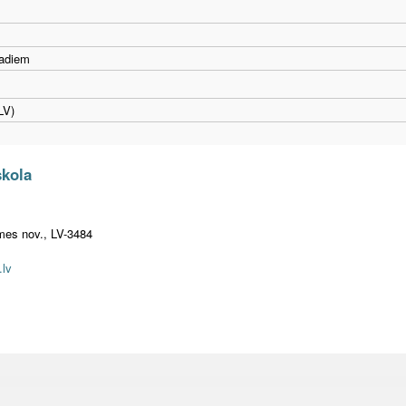
gadiem
LV)
skola
emes nov., LV-3484
.lv