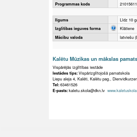
Programmas kods
21015611
Ilgums
Līdz 10 
Izglītības ieguves forma
Klātiene
Mācību valoda
latviešu (
Kalētu Mūzikas un mākslas pamat
Vispārējās izglītības iestāde
Iestādes tips:
Vispārizglītojošā pamatskola
Liepu aleja 4, Kalēti, Kalētu pag., Dienvidkurz
Tel:
63461526
E-pasts:
kaletu.skola@dkn.lv
www.kaletuskola