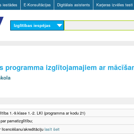
Skip
as iestādes
E-Konsultācijas
Digitālais asistents
Karjeras izvēles testi
to
main
Izglītības iespējas
content
as programma izglītojamajiem ar mācīš
skola
ītība 1.-9.klase 1.-2. LKI (programma ar kodu 21)
 par pamatizglītību;
r licencēšanu/akreditāciju
lasīt šeit