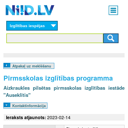
Skip
Main
to
menu
N
main
content
Izglītības iespējas
I
I
D
.
Atpakaļ uz meklēšanu
L
Pirmsskolas izglītības programma
V
Aizkraukles pilsētas pirmsskolas izglītības iestāde
"Auseklītis"
Kontaktinformācija
Ieraksts atjaunots:
2023-02-14