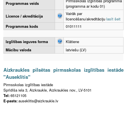
Pirmsskolas izglītības programma
Programmas veids
(programma ar kodu 01)
Vairāk par
Licence / akreditācija
licencēšanu/akreditāciju
lasīt šeit
Programmas kods
01011111
Izglītības ieguves forma
Klātiene
Mācību valoda
latviešu (LV)
Aizkraukles pilsētas pirmsskolas izglītības iestāde
"Auseklītis"
Pirmsskolas izglītības iestāde
Sprīdīša iela 3, Aizkraukle, Aizkraukles nov., LV-5101
Tel:
65121105
E-pasts:
auseklitis@aizkraukle.lv