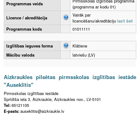
Pirmsskolas izglītības programma
Programmas veids
(programma ar kodu 01)
Vairāk par
Licence / akreditācija
licencēšanu/akreditāciju
lasīt šeit
Programmas kods
01011111
Izglītības ieguves forma
Klātiene
Mācību valoda
latviešu (LV)
Aizkraukles pilsētas pirmsskolas izglītības iestāde
"Auseklītis"
Pirmsskolas izglītības iestāde
Sprīdīša iela 3, Aizkraukle, Aizkraukles nov., LV-5101
Tel:
65121105
E-pasts:
auseklitis@aizkraukle.lv