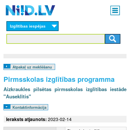
Skip
Main
to
menu
N
main
content
Izglītības iespējas
I
I
D
.
Atpakaļ uz meklēšanu
L
Pirmsskolas izglītības programma
V
Aizkraukles pilsētas pirmsskolas izglītības iestāde
"Auseklītis"
Kontaktinformācija
Ieraksts atjaunots:
2023-02-14