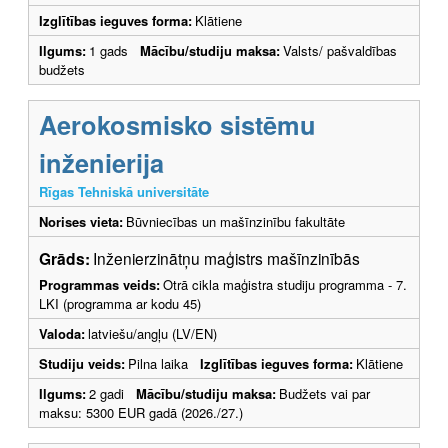
Izglītības ieguves forma:
Klātiene
Ilgums:
1 gads
Mācību/studiju maksa:
Valsts/ pašvaldības
budžets
Aerokosmisko sistēmu
inženierija
Rīgas Tehniskā universitāte
Norises vieta:
Būvniecības un mašīnzinību fakultāte
Grāds:
Inženierzinātņu maģistrs mašīnzinībās
Programmas veids:
Otrā cikla maģistra studiju programma - 7.
LKI (programma ar kodu 45)
Valoda:
latviešu/angļu (LV/EN)
Studiju veids:
Pilna laika
Izglītības ieguves forma:
Klātiene
Ilgums:
2 gadi
Mācību/studiju maksa:
Budžets vai par
maksu: 5300 EUR gadā (2026./27.)