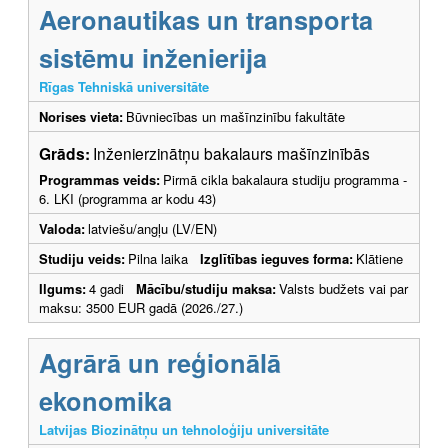
Aeronautikas un transporta
sistēmu inženierija
Rīgas Tehniskā universitāte
Norises vieta:
Būvniecības un mašīnzinību fakultāte
Grāds:
Inženierzinātņu bakalaurs mašīnzinībās
Programmas veids:
Pirmā cikla bakalaura studiju programma -
6. LKI (programma ar kodu 43)
Valoda:
latviešu/angļu (LV/EN)
Studiju veids:
Pilna laika
Izglītības ieguves forma:
Klātiene
Ilgums:
4 gadi
Mācību/studiju maksa:
Valsts budžets vai par
maksu: 3500 EUR gadā (2026./27.)
Agrārā un reģionālā
ekonomika
Latvijas Biozinātņu un tehnoloģiju universitāte