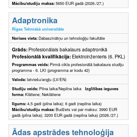
Mācību/studiju maksa:
5650 EUR gadā (2026./27.)
Adaptronika
Rīgas Tehniskā universitāte
Norises vieta:
Dabaszinātņu un tehnoloģiju fakultāte
Grāds:
Profesionālais bakalaurs adaptronikā
Profesionālā kvalifikācija:
Elektroinženieris (6. PKL)
Programmas veids:
Pirmā cikla profesionālā bakalaura studiju
programma - 6. LKI (programma ar kodu 42)
Valoda:
latviešu/angļu (LV/EN)
Studiju veids:
Pilna laika/Nepilna laika
Izglītības ieguves
forma:
Klātiene; Neklātiene
Ilgums:
4,5 gadi (pilna laika); 6 gadi (nepilna laika)
Mācību/studiju maksa:
Budžets vai par maksu: 3990 EUR
gadā (pilna laika); 3200 EUR gadā (nepilna laika) (2026./27.)
Ādas apstrādes tehnoloģija