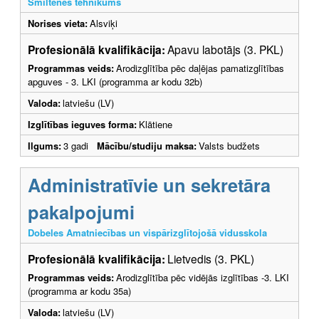
Smiltenes tehnikums
Norises vieta:
Alsviķi
Profesionālā kvalifikācija:
Apavu labotājs (3. PKL)
Programmas veids:
Arodizglītība pēc daļējas pamatizglītības
apguves - 3. LKI (programma ar kodu 32b)
Valoda:
latviešu (LV)
Izglītības ieguves forma:
Klātiene
Ilgums:
3 gadi
Mācību/studiju maksa:
Valsts budžets
Administratīvie un sekretāra
pakalpojumi
Dobeles Amatniecības un vispārizglītojošā vidusskola
Profesionālā kvalifikācija:
Lietvedis (3. PKL)
Programmas veids:
Arodizglītība pēc vidējās izglītības -3. LKI
(programma ar kodu 35a)
Valoda:
latviešu (LV)