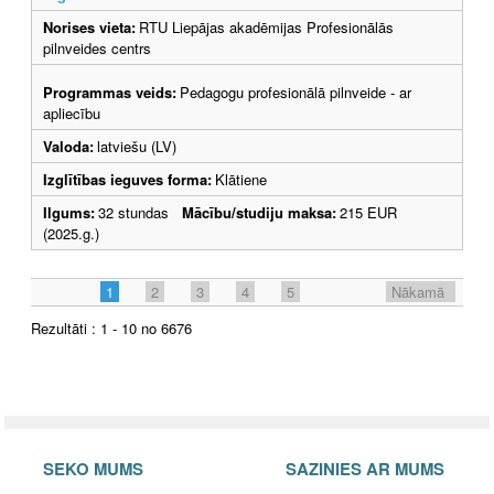
Norises vieta:
RTU Liepājas akadēmijas Profesionālās
pilnveides centrs
Programmas veids:
Pedagogu profesionālā pilnveide - ar
apliecību
Valoda:
latviešu (LV)
Izglītības ieguves forma:
Klātiene
Ilgums:
32 stundas
Mācību/studiju maksa:
215 EUR
(2025.g.)
1
2
3
4
5
Nākamā
Rezultāti : 1 - 10 no 6676
SEKO MUMS
SAZINIES AR MUMS