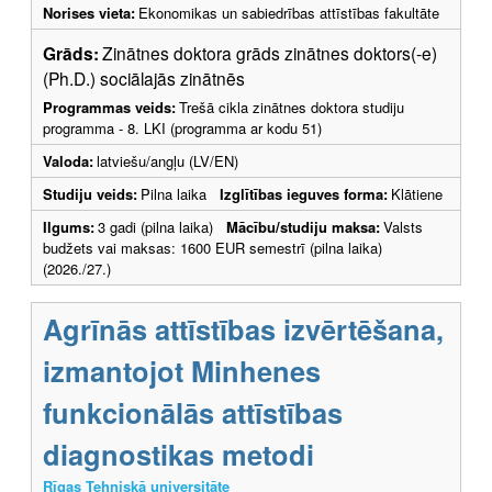
Norises vieta:
Ekonomikas un sabiedrības attīstības fakultāte
Grāds:
Zinātnes doktora grāds zinātnes doktors(-e)
(Ph.D.) sociālajās zinātnēs
Programmas veids:
Trešā cikla zinātnes doktora studiju
programma - 8. LKI (programma ar kodu 51)
Valoda:
latviešu/angļu (LV/EN)
Studiju veids:
Pilna laika
Izglītības ieguves forma:
Klātiene
Ilgums:
3 gadi (pilna laika)
Mācību/studiju maksa:
Valsts
budžets vai maksas: 1600 EUR semestrī (pilna laika)
(2026./27.)
Agrīnās attīstības izvērtēšana,
izmantojot Minhenes
funkcionālās attīstības
diagnostikas metodi
Rīgas Tehniskā universitāte