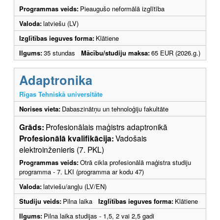
Programmas veids:
Pieaugušo neformālā izglītība
Valoda:
latviešu (LV)
Izglītības ieguves forma:
Klātiene
Ilgums:
35 stundas
Mācību/studiju maksa:
65 EUR (2026.g.)
Adaptronika
Rīgas Tehniskā universitāte
Norises vieta:
Dabaszinātņu un tehnoloģiju fakultāte
Grāds:
Profesionālais maģistrs adaptronikā
Profesionālā kvalifikācija:
Vadošais
elektroinženieris (7. PKL)
Programmas veids:
Otrā cikla profesionālā maģistra studiju
programma - 7. LKI (programma ar kodu 47)
Valoda:
latviešu/angļu (LV/EN)
Studiju veids:
Pilna laika
Izglītības ieguves forma:
Klātiene
Ilgums:
Pilna laika studijas - 1,5, 2 vai 2,5 gadi