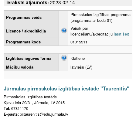
Ieraksts atjaunots:
2023-02-14
Pirmsskolas izglītības programma
Programmas veids
(programma ar kodu 01)
Vairāk par
Licence / akreditācija
licencēšanu/akreditāciju
lasīt šeit
Programmas kods
01015511
Izglītības ieguves forma
Klātiene
Mācību valoda
latviešu (LV)
Jūrmalas pirmsskolas izglītības iestāde "Taurenītis"
Pirmsskolas izglītības iestāde
Kļavu iela 29/31, Jūrmala, LV-2015
Tel:
67811170
E-pasts:
piitaurenitis@edu.jurmala.lv