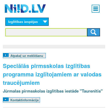
Skip
Main
to
menu
N
main
content
Izglītības iespējas
I
I
D
.
Atpakaļ uz meklēšanu
L
Speciālās pirmsskolas izglītības
V
programma izglītojamiem ar valodas
traucējumiem
Jūrmalas pirmsskolas izglītības iestāde "Taurenītis"
Kontaktinformācija