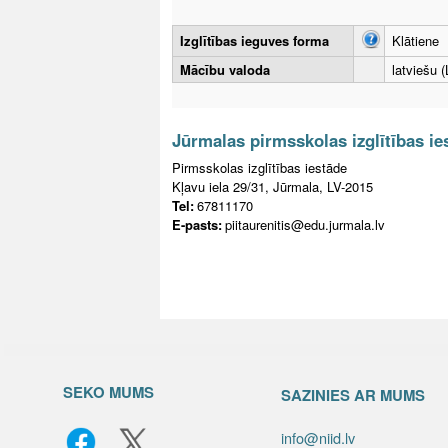
Izglītības ieguves forma
Klātiene
Mācību valoda
latviešu (
Jūrmalas pirmsskolas izglītības ie
Pirmsskolas izglītības iestāde
Kļavu iela 29/31, Jūrmala, LV-2015
Tel:
67811170
E-pasts:
piitaurenitis@edu.jurmala.lv
SEKO MUMS
SAZINIES AR MUMS
info@niid.lv