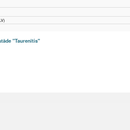
LV)
stāde "Taurenītis"