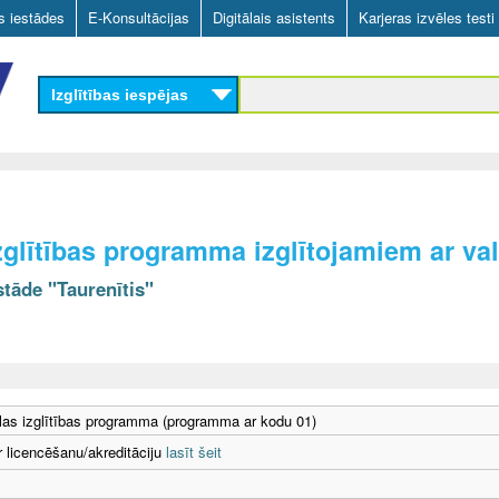
Skip
as iestādes
E-Konsultācijas
Digitālais asistents
Karjeras izvēles testi
to
main
Izglītības iespējas
content
zglītības programma izglītojamiem ar v
stāde "Taurenītis"
as izglītības programma (programma ar kodu 01)
r licencēšanu/akreditāciju
lasīt šeit