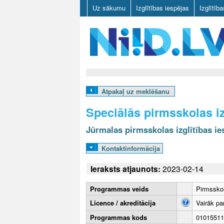
Uz sākumu
Izglītības iespējas
Izglītīb
N
I
Atpakaļ uz meklēšanu
I
Speciālās pirmsskolas i
D
Jūrmalas pirmsskolas izglītības ie
.
Kontaktinformācija
L
Ieraksts atjaunots:
2023-02-14
V
Programmas veids
Pirmsskol
Licence / akreditācija
Vairāk pa
Programmas kods
01015511