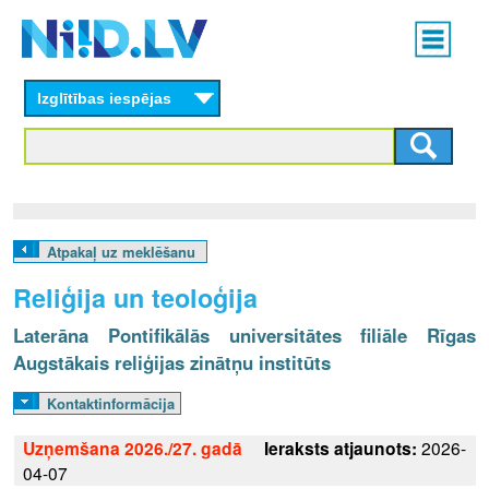
Skip
Main
to
menu
N
main
content
Izglītības iespējas
I
I
D
.
Atpakaļ uz meklēšanu
L
Reliģija un teoloģija
V
Laterāna Pontifikālās universitātes filiāle Rīgas
Augstākais reliģijas zinātņu institūts
Kontaktinformācija
Uzņemšana 2026./27. gadā
Ieraksts atjaunots:
2026-
04-07