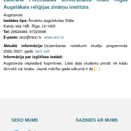
Augstākais reliģijas zinātņu institūts
Augstskola
Iestādes tips:
Ārvalstu augstskolas filiāle
Katoļu iela 16B, Rīga, LV-1003
Tel:
29524484; 67223598
E-pasts:
rarzi@rarzi.lv
www.rarzi.lv
Aktuālā informācija:
Uzņemšanas noteikumi studiju programmās
2026./2027. gadā:
lasīt šeit
Informācija par izglītības iestādi:
Augstskola nepiedāvā kopmītnes. Liela daļa studentu privāti īrē kādu
dzīvokli vai istabu. Jaunā mācību gada sākumā ir da
[...]
SEKO MUMS
SAZINIES AR MUMS