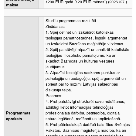
1200 EUR gadā (120 EUR mēnesī) (2026./27.)
maksa
Studiju programmas rezultāti
Zināšanas:
1. Spēj definēt un izskaidrot katoliskās
teoloģijas pamatnostādnes, loģiski argumentēt
un izskaidrot Baznīcas maģistērija virzienus.
2. Spēj patstāvīgi atpazīt un analizēt katoliskās
teoloģijas filozofisko pamatojumu, kā arī
skaidrot Baznīcas un kultūras vēstures
jautājumus.
3. Atpazīst teoloģijas saskares punktus ar
psiholoģiju un pedagoģiju; spēj argumentēt un
spriest par to nozīmi Latvijas sabiedrības
diskusiju telpā.
Prasmes:
4. Prot patstāvīgi strukturēt savu mācīšanos,
atbildīgi lietot informācijas tehnoloģijas
Programmas
profesionālajā darbībā, pētniecībā, digitālā
apraksts
satura iegūšanā, radīšanā un koplietošanā.
5. Prot pētnieciskajā darbībā balstīties Svētajos
Rakstos, Baznīcas maģistērija mācībā, kā arī
sociālo un humanitāro zinātņu metodoloģijas