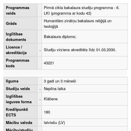
Programmas
Pirmā cikla bakalaura studiju programma - 6.
veids
LKI (programma ar kodu 43)
Humanitāro zinātņu bakalaurs reliģijā un
Grāds
teoloģijā
Izglītības
Bakalaura diploms;
dokuments
Licence /
Studiju virziens akreditēts līdz 01.03.2030.
akreditācija
Programmas
43221
kods
Ilgums
3 gadi un 3 mēneši
Studiju veids
Nepilna laika
Izglītības
Klātiene
ieguves forma
Kredītpunkti
180
ECTS
Mācību valoda
latviešu (LV)
Mācību/studiju