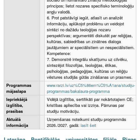
principos; lietot nozares specifisko terminoloģiju
angļu valodā.
6. Prot patstāvīgi iegūt, atlasīt un analizēt
informāciju, aplūkojot problēmu un veidojot
sintēzi no dažādu teoloģijas nozaru
perspektīvas; argumentēti diskutēt par reliģijas,
kultūras, sabiedrības un zinātnes dialoga
jautājumiem ar speciālistiem un nespeciālistiem.
Kompetence:
7. Demonstrē integrālu skatījumu uz cilvēku,
sintezējot filozofijas, teoloģijas, ētikas,
psiholoģijas, pedagoģijas, kultūras un reliģiju
vēstures studijās gūtās zināšanas un prasmes.
Programmas
www.rarzi.lv/uz%C5%86em%C5%A1ana/studiju-
mājaslapa
programmas/bakalaura-programma
Iepriekšējā
Vidējā izglītība, sertifikāti par nokārtotajiem CE;
izglītība,
kristības apliecība vai izziņa. Pārrunas par
prasības
studiju motivāciju.
Aktuālā
Uzņemšanas noteikumi studiju programmās
informācija
2026./2027. gadā:
lasīt šeit
Laterāna Pontifikālās universitātes filiāle Rīgas