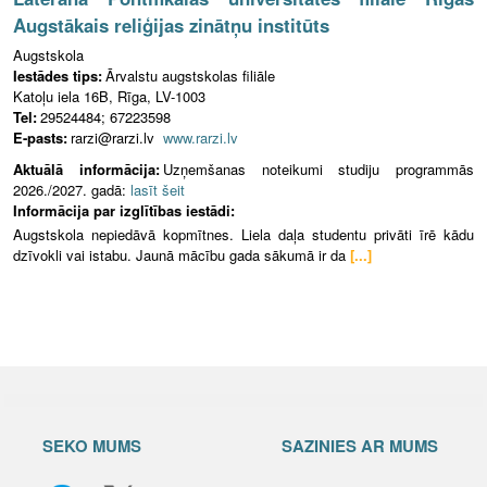
Augstākais reliģijas zinātņu institūts
Augstskola
Iestādes tips:
Ārvalstu augstskolas filiāle
Katoļu iela 16B, Rīga, LV-1003
Tel:
29524484; 67223598
E-pasts:
rarzi@rarzi.lv
www.rarzi.lv
Aktuālā informācija:
Uzņemšanas noteikumi studiju programmās
2026./2027. gadā:
lasīt šeit
Informācija par izglītības iestādi:
Augstskola nepiedāvā kopmītnes. Liela daļa studentu privāti īrē kādu
dzīvokli vai istabu. Jaunā mācību gada sākumā ir da
[...]
SEKO MUMS
SAZINIES AR MUMS