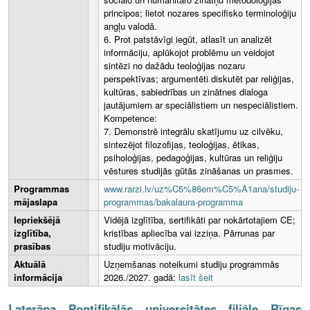
principos; lietot nozares specifisko terminoloģiju
angļu valodā.
6. Prot patstāvīgi iegūt, atlasīt un analizēt
informāciju, aplūkojot problēmu un veidojot
sintēzi no dažādu teoloģijas nozaru
perspektīvas; argumentēti diskutēt par reliģijas,
kultūras, sabiedrības un zinātnes dialoga
jautājumiem ar speciālistiem un nespeciālistiem.
Kompetence:
7. Demonstrē integrālu skatījumu uz cilvēku,
sintezējot filozofijas, teoloģijas, ētikas,
psiholoģijas, pedagoģijas, kultūras un reliģiju
vēstures studijās gūtās zināšanas un prasmes.
Programmas
www.rarzi.lv/uz%C5%86em%C5%A1ana/studiju-
mājaslapa
programmas/bakalaura-programma
Iepriekšējā
Vidējā izglītība, sertifikāti par nokārtotajiem CE;
izglītība,
kristības apliecība vai izziņa. Pārrunas par
prasības
studiju motivāciju.
Aktuālā
Uzņemšanas noteikumi studiju programmās
informācija
2026./2027. gadā:
lasīt šeit
Laterāna Pontifikālās universitātes filiāle Rīgas