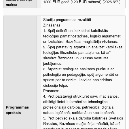
1200 EUR gadā (120 EUR mēnesī) (2026./27.)
maksa
Studiju programmas rezultāti
Zināšanas:
1. Spēj definēt un izskaidrot katoliskās
teoloģijas pamatnostādnes, loģiski argumentēt
un izskaidrot Baznīcas maģistērija virzienus.
2. Spēj patstāvīgi atpazīt un analizēt katoliskās
teoloģijas filozofisko pamatojumu, kā arī
skaidrot Baznīcas un kultūras vēstures
jautājumus.
3. Atpazīst teoloģijas saskares punktus ar
psiholoģiju un pedagoģiju; spēj argumentēt un
spriest par to nozīmi Latvijas sabiedrības
diskusiju telpā.
Prasmes:
4. Prot patstāvīgi strukturēt savu mācīšanos,
atbildīgi lietot informācijas tehnoloģijas
Programmas
profesionālajā darbībā, pētniecībā, digitālā
apraksts
satura iegūšanā, radīšanā un koplietošanā.
5. Prot pētnieciskajā darbībā balstīties Svētajos
Rakstos, Baznīcas maģistērija mācībā, kā arī
sociālo un humanitāro zinātņu metodoloģijas