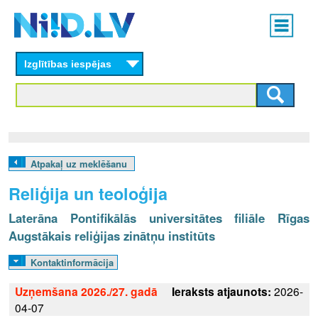
Skip
Main
to
menu
N
main
content
Izglītības iespējas
I
I
D
.
Atpakaļ uz meklēšanu
L
Reliģija un teoloģija
V
Laterāna Pontifikālās universitātes filiāle Rīgas
Augstākais reliģijas zinātņu institūts
Kontaktinformācija
Uzņemšana 2026./27. gadā
Ieraksts atjaunots:
2026-
04-07