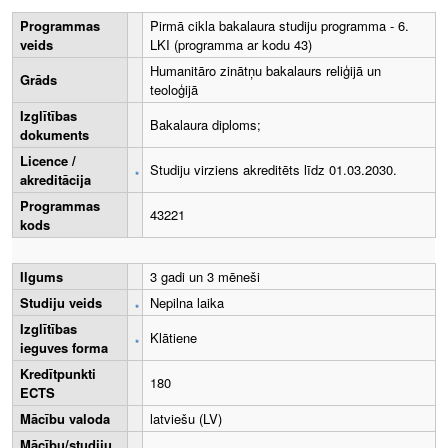
Programmas
Pirmā cikla bakalaura studiju programma - 6.
veids
LKI (programma ar kodu 43)
Humanitāro zinātņu bakalaurs reliģijā un
Grāds
teoloģijā
Izglītības
Bakalaura diploms;
dokuments
Licence /
Studiju virziens akreditēts līdz 01.03.2030.
akreditācija
Programmas
43221
kods
Ilgums
3 gadi un 3 mēneši
Studiju veids
Nepilna laika
Izglītības
Klātiene
ieguves forma
Kredītpunkti
180
ECTS
Mācību valoda
latviešu (LV)
Mācību/studiju