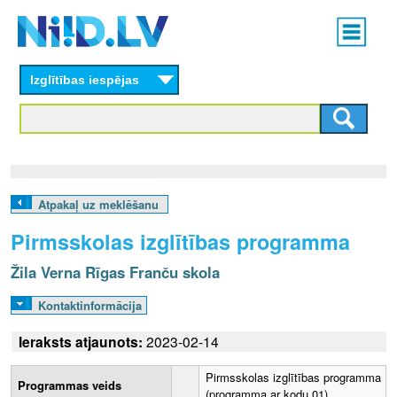
Skip
Main
to
menu
N
main
content
Izglītības iespējas
I
I
D
.
Atpakaļ uz meklēšanu
L
Pirmsskolas izglītības programma
V
Žila Verna Rīgas Franču skola
Kontaktinformācija
Ieraksts atjaunots:
2023-02-14
Pirmsskolas izglītības programma
Programmas veids
(programma ar kodu 01)