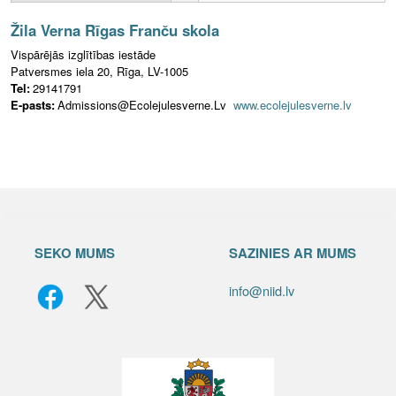
Žila Verna Rīgas Franču skola
Vispārējās izglītības iestāde
Patversmes iela 20, Rīga, LV-1005
Tel:
29141791
E-pasts:
Admissions@Ecolejulesverne.Lv
www.ecolejulesverne.lv
SEKO MUMS
SAZINIES AR MUMS
info@niid.lv