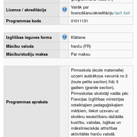
Vairāk par
Licence / akreditācija
licencēšanu/akreditāciju
lasīt šeit
Programmas kods
01011131
Izglītības ieguves forma
Klātiene
Mācību valoda
franču (FR)
Mācību/studiju maksa
Par maksu
Pirmsskola (école maternelle)
uzņem audzēkņus vecumā no 2
(toute petite section) līdz 5
gadiem (grande section).
Pirmsskolas skolotāji vadās pēc
Francijas Izglītības ministrijas
Programmas apraksts
noteiktajiem pedagoģiskajiem
mērķiem, liekot uzsvaru uz
skolēnu iesaistīšanu dažādās
kustību, valodas, loģikas un
mākslinieciskās attīstības
aktivitātēs franču valodā.