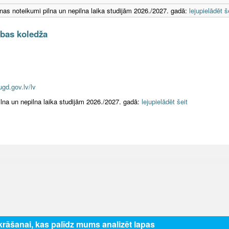
s noteikumi pilna un nepilna laika studijām 2026./2027. gadā:
lejupielādēt š
ības koledža
gd.gov.lv/lv
na un nepilna laika studijām 2026./2027. gadā:
lejupielādēt šeit
zkrāšanai, kas palīdz mums analizēt lapas