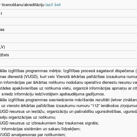
r licencēšanu/akreditāciju
lasīt šeit
81
das
LV)
džets
ālās izglītības programmas mērķis: Izglītības procesā sagatavot dispečerus 
nas dienestā (VUGD), kuri veic Vienotā ārkārtas palīdzības izsaukuma num
un informācijas par ārkārtas notikumu nodošanu operatīvo dienestu resursu 
stādes apakšvienības uz notikuma vietu, organizē informācijas apmaiņu ar ci
 sniedz informāciju iedzīvotājiem apdraudējuma gadījumos.
ālās izglītības programmas sasniedzamie mācīšanās rezultāti (ietver zināš
 uz vienoto ārkārtas palīdzības izsaukumu numuru “112” ienākošos ziņojumu
UGD resursus un iestāžu, organizāciju un pašvaldību ugunsdrošības, ugunsd
ēju organizācijas uz notikumu;
VUGD resursus uz izbraukumiem bez trauksmes signāla;
r informācijas sistēmām un sakaru līdzekļiem;
 VUGD amatpersonas par notikumiem;