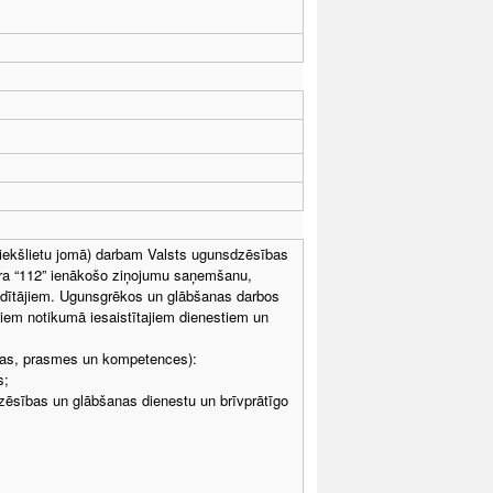
(iekšlietu jomā) darbam Valsts ugunsdzēsības
ura “112” ienākošo ziņojumu saņemšanu,
vadītājiem. Ugunsgrēkos un glābšanas darbos
tiem notikumā iesaistītajiem dienestiem un
anas, prasmes un kompetences):
s;
zēsības un glābšanas dienestu un brīvprātīgo