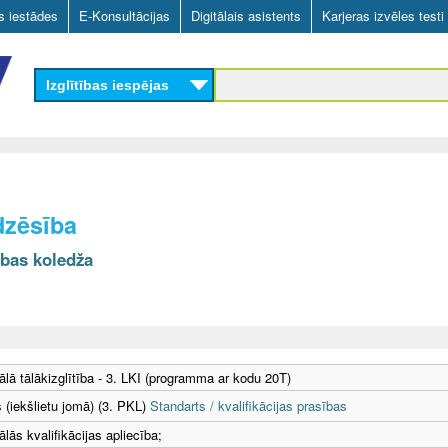
Skip
as iestādes
E-Konsultācijas
Digitālais asistents
Karjeras izvēles testi
to
main
Izglītības iespējas
content
dzēsība
ības koledža
ālā tālākizglītība - 3. LKI (programma ar kodu 20T)
 (iekšlietu jomā) (3. PKL)
Standarts / kvalifikācijas prasības
lās kvalifikācijas apliecība;