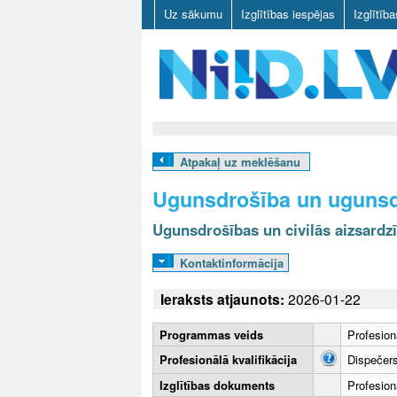
Uz sākumu
Izglītības iespējas
Izglītīb
N
I
Atpakaļ uz meklēšanu
I
Ugunsdrošība un uguns
D
Ugunsdrošības un civilās aizsardz
.
Kontaktinformācija
L
Ieraksts atjaunots:
2026-01-22
V
Programmas veids
Profesion
Profesionālā kvalifikācija
Dispečers
Izglītības dokuments
Profesionā