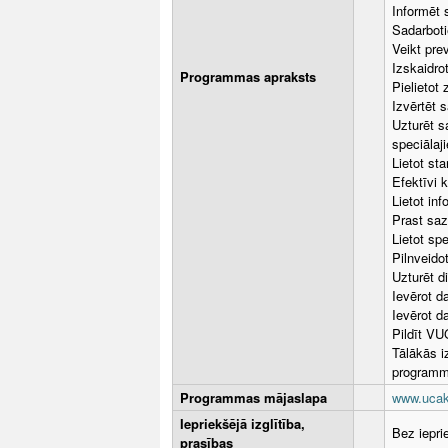
Informēt 
Sadarbot
Veikt pre
Izskaidro
Programmas apraksts
Pielietot
Izvērtēt 
Uzturēt s
speciālaj
Lietot st
Efektīvi 
Lietot in
Prast saz
Lietot sp
Pilnveido
Uzturēt d
Ievērot d
Ievērot d
Pildīt VU
Tālākās i
programm
Programmas mājaslapa
www.ucak.
Iepriekšējā izglītība,
Bez iepri
prasības