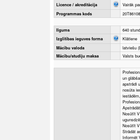
Licence / akreditācija
Vairāk pa
Programmas kods
20T8610
Ilgums
640 stun
Izglītības ieguves forma
Klātiene
Mācību valoda
latviešu (
Mācību/studiju maksa
Valsts bu
Profesion
un glābša
apstrādi 
nosūta ie
iestādēm,
Profesion
Apstrādāt
Nosūtīt V
ugunsdzēs
Nosūtīt 
Strādāt a
Informēt