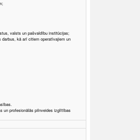
m;
tus, valsts un pašvaldību institūcijas;
arbus, kā arī citiem operatīvajiem un
asības.
s un profesionālās pilnveides izglītības