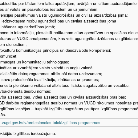
sabiedrību par bīstamiem laika apstākļiem, avārijām un citiem apdraudējumie
ies ar valsts un pašvaldības iestādēm un uzņēmumiem;
vencijas pasākumus valsts ugunsdrošības un civilās aizsardzības jomā;
t iedzīvotājiem rīcību ugunsdrošības un civilās aizsardzības jomā
 zināšanas ugunsdrošības jomā;
saņemto informāciju, piesaistīt notikumam citus operatīvos un speciālos dienes
akarus ar VUGD amatpersonām, kas veic ugunsgrēku dzēšanas un glābšanas d
iem dienestiem;
arpkultūru komunikācijas principus un daudzvalodu kompetenci;
komunicēt;
formācijas un komunikāciju tehnoloģijas;
ināties ar zvanītājiem valsts valodā un angļu valodā;
ecializētās datorprogrammas atbilstoši darba uzdevumam;
t savu profesionālo kvalifikāciju, zināšanas un prasmes;
ienesta pienākumu veikšanai atbilstošu fizisko sagatavotību un veselību;
arba/dienesta tiesību normas;
arba aizsardzības, vides aizsardzības un civilās aizsardzības prasības;
GD darbību reglamentējošās tiesību normas un VUGD rīkojumos noteiktās pr
zglītības iespējas – turpināt izglītību augstākas pakāpes izglītības programmā
ās.
vugd.gov.lv/lv/profesionalas-talakizglitibas-programmas
ekšējās izglītības ierobežojuma.