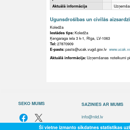
Aktuālā informācija
Uzņemšana
Ugunsdrošības un civilās aizsardz
Koledža
Iestādes tips:
Koledža
Ķengaraga iela 3 k-1, Rīga, LV-1063
Tel:
27870909
E-pasts:
pasts@ucak.vugd.gov.lv
www.ucak.vu
Aktuālā informācija:
Uzņemšanas noteikumi pil
SEKO MUMS
SAZINIES AR MUMS
info@niid.lv
Šī vietne izmanto sīkdatnes statistikas u