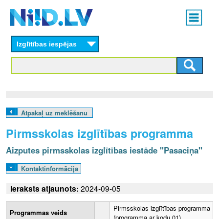
Skip
Main
to
menu
N
main
content
Izglītības iespējas
I
I
D
.
Atpakaļ uz meklēšanu
L
Pirmsskolas izglītības programma
V
Aizputes pirmsskolas izglītības iestāde "Pasaciņa"
Kontaktinformācija
Ieraksts atjaunots:
2024-09-05
Pirmsskolas izglītības programma
Programmas veids
(programma ar kodu 01)