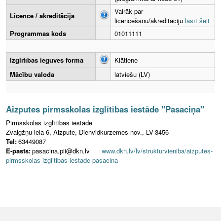
Vairāk par
Licence / akreditācija
licencēšanu/akreditāciju
lasīt šeit
Programmas kods
01011111
Izglītības ieguves forma
Klātiene
Mācību valoda
latviešu (LV)
Aizputes pirmsskolas izglītības iestāde "Pasaciņa"
Pirmsskolas izglītības iestāde
Zvaigžņu iela 6, Aizpute, Dienvidkurzemes nov., LV-3456
Tel:
63449087
E-pasts:
pasacina.pii@dkn.lv
www.dkn.lv/lv/strukturvieniba/aizputes-
pirmsskolas-izglitibas-iestade-pasacina