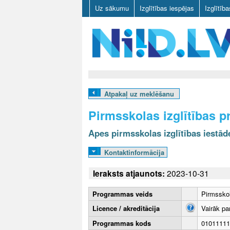
Uz sākumu
Izglītības iespējas
Izglītīb
N
I
Atpakaļ uz meklēšanu
I
Pirmsskolas izglītības 
D
Apes pirmsskolas izglītības iestād
.
Kontaktinformācija
L
Ieraksts atjaunots:
2023-10-31
V
Programmas veids
Pirmsskol
Licence / akreditācija
Vairāk pa
Programmas kods
01011111