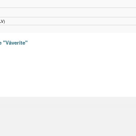
LV)
e "Vāverīte"