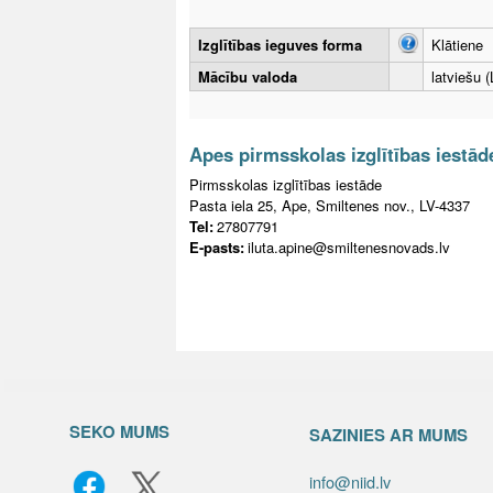
Izglītības ieguves forma
Klātiene
Mācību valoda
latviešu (
Apes pirmsskolas izglītības iestād
Pirmsskolas izglītības iestāde
Pasta iela 25, Ape, Smiltenes nov., LV-4337
Tel:
27807791
E-pasts:
iluta.apine@smiltenesnovads.lv
SEKO MUMS
SAZINIES AR MUMS
info@niid.lv