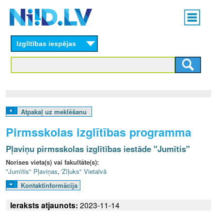
Skip
Main
to
menu
N
main
content
Izglītības iespējas
I
I
D
.
Atpakaļ uz meklēšanu
L
Pirmsskolas izglītības programma
V
Pļaviņu pirmsskolas izglītības iestāde "Jumītis"
Norises vieta(s) vai fakultāte(s):
"Jumītis" Pļaviņas
,
'Zīļuks" Vietalvā
Kontaktinformācija
Ieraksts atjaunots:
2023-11-14