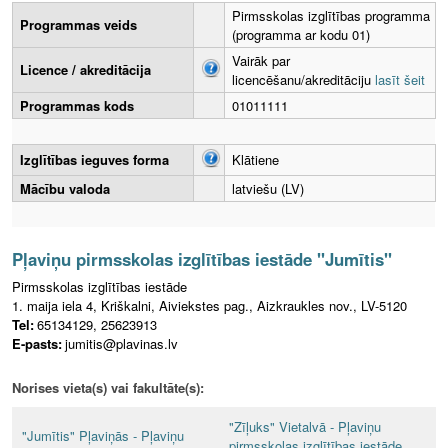
Pirmsskolas izglītības programma
Programmas veids
(programma ar kodu 01)
Vairāk par
Licence / akreditācija
licencēšanu/akreditāciju
lasīt šeit
Programmas kods
01011111
Izglītības ieguves forma
Klātiene
Mācību valoda
latviešu (LV)
Pļaviņu pirmsskolas izglītības iestāde "Jumītis"
Pirmsskolas izglītības iestāde
1. maija iela 4, Kriškalni, Aiviekstes pag., Aizkraukles nov., LV-5120
Tel:
65134129, 25623913
E-pasts:
jumitis@plavinas.lv
Norises vieta(s) vai fakultāte(s):
"Zīļuks" Vietalvā - Pļaviņu
"Jumītis" Pļaviņās - Pļaviņu
pirmsskolas izglītības iestāde