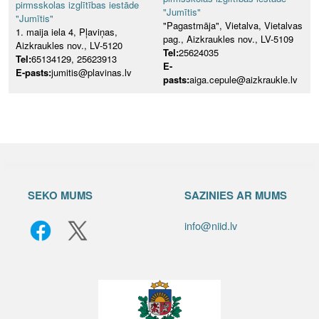
pirmsskolas izglītības iestāde
"Jumītis"
"Jumītis"
"Pagastmāja", Vietalva, Vietalvas
1. maija iela 4, Pļaviņas,
pag., Aizkraukles nov., LV-5109
Aizkraukles nov., LV-5120
Tel:
25624035
Tel:
65134129, 25623913
E-
E-pasts:
jumitis@plavinas.lv
pasts:
aiga.cepule@aizkraukle.lv
SEKO MUMS
SAZINIES AR MUMS
info@niid.lv