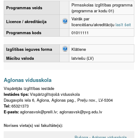
Pirmsskolas izglītības programma
Programmas veids
(programma ar kodu 01)
Vairāk par
Licence / akreditācija
licencēšanu/akreditāciju
lasīt šeit
Programmas kods
01011111
Izglītības ieguves forma
Klātiene
Mācību valoda
latviešu (LV)
Aglonas vidusskola
Vispārējās izglītības iestāde
Iestādes tips:
Vispārizglītojošā vidusskola
Daugavpils iela 6, Aglona, Aglonas pag., Preiļu nov., LV-5304
Tel:
65321373
E-pasts:
aglonasvsk@preili.lv; aglonasvsk@pvg.edu.lv
Norises vieta(s) vai fakultāte(s):
Rušona - Aglonas vidusskola