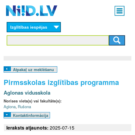
Skip
Main
to
menu
N
main
content
Izglītības iespējas
I
I
D
.
Atpakaļ uz meklēšanu
L
Pirmsskolas izglītības programma
V
Aglonas vidusskola
Norises vieta(s) vai fakultāte(s):
Aglona
,
Rušona
Kontaktinformācija
Ieraksts atjaunots:
2025-07-15