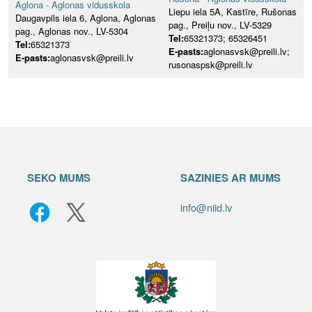
Aglona - Aglonas vidusskola
Liepu iela 5A, Kastīre, Rušonas
Daugavpils iela 6, Aglona, Aglonas
pag., Preiļu nov., LV-5329
pag., Aglonas nov., LV-5304
Tel:
65321373; 65326451
Tel:
65321373
E-pasts:
aglonasvsk@preili.lv;
E-pasts:
aglonasvsk@preili.lv
rusonaspsk@preili.lv
SEKO MUMS
SAZINIES AR MUMS
info@niid.lv